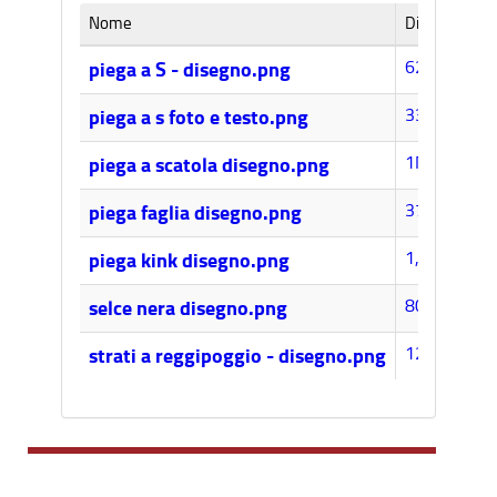
Nome
Dimensione
622k
piega a S - disegno.png
330k
piega a s foto e testo.png
1MB
piega a scatola disegno.png
373k
piega faglia disegno.png
1,1MB
piega kink disegno.png
801k
selce nera disegno.png
122k
strati a reggipoggio - disegno.png