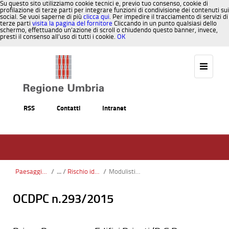
Su questo sito utilizziamo cookie tecnici e, previo tuo consenso, cookie di
profilazione di terze parti per integrare funzioni di condivisione dei contenuti sui
social. Se vuoi saperne di più
clicca qui
. Per impedire il tracciamento di servizi di
terze parti
visita la pagina del fornitore
Cliccando in un punto qualsiasi dello
schermo, effettuando un’azione di scroll o chiudendo questo banner, invece,
presti il consenso all’uso di tutti i cookie.
OK
Salta al contenuto
RSS
Contatti
Intranet
Paesaggio, Territorio, Urbanistica
/
Rischio idraulico
/
Modulistica Rischio Idraulico
OCDPC n.293/2015