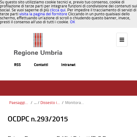
Su questo sito utilizziamo cookie tecnici e, previo tuo consenso, cookie di
profilazione di terze parti per integrare funzioni di condivisione dei contenuti sui
social. Se vuoi saperne di più
clicca qui
. Per impedire il tracciamento di servizi di
terze parti
visita la pagina del fornitore
Cliccando in un punto qualsiasi dello
schermo, effettuando un’azione di scroll o chiudendo questo banner, invece,
presti il consenso all’uso di tutti i cookie.
OK
Salta al contenuto
RSS
Contatti
Intranet
Paesaggio, Territorio, Urbanistica
/
Dissesto idrogeologico
/
Monitoraggio geotecnico dei versanti instabili
OCDPC n.293/2015