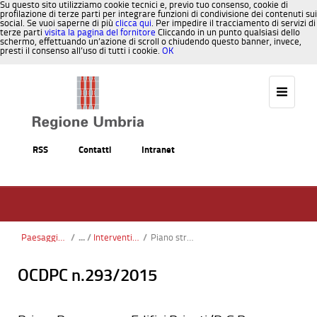
Su questo sito utilizziamo cookie tecnici e, previo tuo consenso, cookie di
profilazione di terze parti per integrare funzioni di condivisione dei contenuti sui
social. Se vuoi saperne di più
clicca qui
. Per impedire il tracciamento di servizi di
terze parti
visita la pagina del fornitore
Cliccando in un punto qualsiasi dello
schermo, effettuando un’azione di scroll o chiudendo questo banner, invece,
presti il consenso all’uso di tutti i cookie.
OK
Salta al contenuto
RSS
Contatti
Intranet
Paesaggio, Territorio, Urbanistica
/
Interventi su edifici scolastici
/
Piano straordinario per la messa in sicurezza degli edifici scolastici
OCDPC n.293/2015