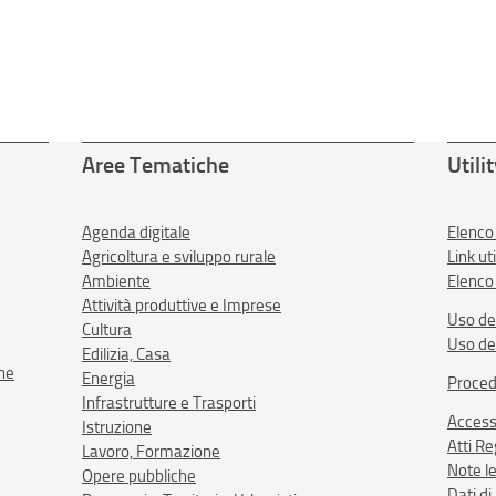
Aree Tematiche
Utili
Agenda digitale
Elenco
Agricoltura e sviluppo rurale
Link uti
Ambiente
Elenco 
Attività produttive e Imprese
Uso de
Cultura
Uso de
Edilizia, Casa
one
Energia
Proced
Infrastrutture e Trasporti
Accessi
Istruzione
Atti R
Lavoro, Formazione
Note le
Opere pubbliche
Dati d