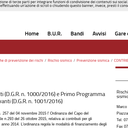
zione di terze parti per integrare funzioni di condivisione dei contenuti sui social
effettuando un’azione di scroll o chiudendo questo banner, invece, presti il consen
Home
B.U.R.
Bandi
Avvisi
Gare 
che di prevenzione dei rischi
/
Rischio sismico
/
Prevenzione sismica
/
CONTRIBUTI 
Rischi
ti (D.G.R. n. 1000/2016) e Primo Programma
sismic
levanti (D.G.R. n. 1001/2016)
Marco 
 n. 257 del 04 novembre 2015 l' Ordinanza del Capo del
Piazza
 n.293 del 26 ottobre 2015, relativa ai contributi per gli
Tel.
07
, anno 2014. L'ordinanza regola le modalità di finanziamento degli
Fax
07