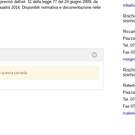
previsti dall'art. 11 della legge 77 del 24 giugno 2009, da
mbarlu
'annualità 2014. Disponibili normativa e documentazione nelle
Rischi
sismic
Riccar
Piazza
Tel.
07
Fax
07
rnorgi
Rischi
 questa cartella.
sismic
Robert
Piazza
Tel.
07
Fax
07
rcalon