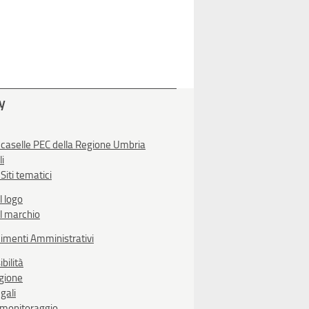
ty
 caselle PEC della Regione Umbria
li
Siti tematici
l logo
l marchio
imenti Amministrativi
bilità
egione
gali
i monitoraggio