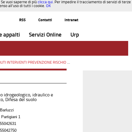
. Se vuoi saperne di più
clicca qui
. Per impedire il tracciamento di servizi di terze
so all’uso di tutti i cookie.
OK
RSS
Contatti
Intranet
e appalti
Servizi Online
Urp
INTERVENTI PREVENZIONE RISCHIO SISMICO OCDPC n.293/2015
/
Paesaggi
o idrogeologico, idraulico e
o, Difesa del suolo
Barluzzi
 Partigiani 1
55042631
55042750