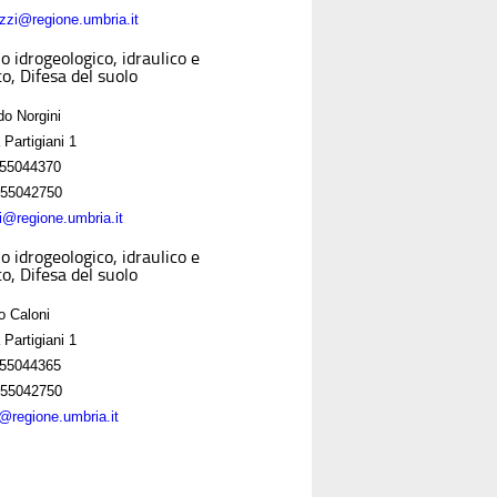
zzi@regione.umbria.it
o idrogeologico, idraulico e
o, Difesa del suolo
do Norgini
 Partigiani 1
55044370
55042750
ni@regione.umbria.it
o idrogeologico, idraulico e
o, Difesa del suolo
o Caloni
 Partigiani 1
55044365
55042750
i@regione.umbria.it