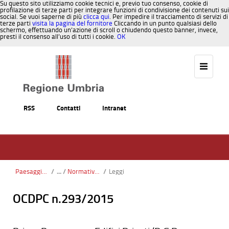
Su questo sito utilizziamo cookie tecnici e, previo tuo consenso, cookie di
profilazione di terze parti per integrare funzioni di condivisione dei contenuti sui
social. Se vuoi saperne di più
clicca qui
. Per impedire il tracciamento di servizi di
terze parti
visita la pagina del fornitore
Cliccando in un punto qualsiasi dello
schermo, effettuando un’azione di scroll o chiudendo questo banner, invece,
presti il consenso all’uso di tutti i cookie.
OK
Salta al contenuto
RSS
Contatti
Intranet
Paesaggio, Territorio, Urbanistica
/
Normativa statale
/
Leggi
OCDPC n.293/2015