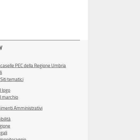
ty
 caselle PEC della Regione Umbria
li
Siti tematici
l logo
l marchio
imenti Amministrativi
bilità
egione
gali
i monitoraggio