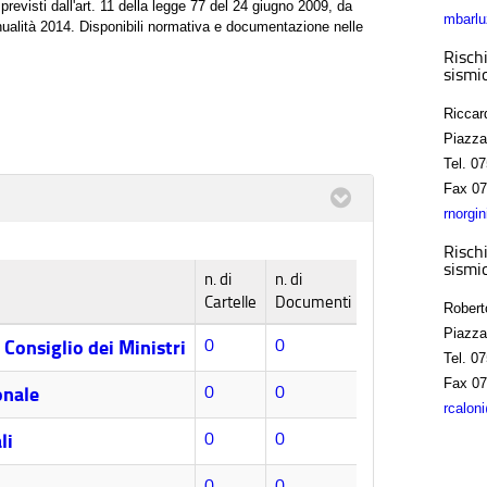
previsti dall'art. 11 della legge 77 del 24 giugno 2009, da
mbarlu
'annualità 2014. Disponibili normativa e documentazione nelle
Rischi
sismic
Riccar
Piazza
Tel.
07
Fax
07
rnorgi
Rischi
sismic
n. di
n. di
Cartelle
Documenti
Robert
Piazza
0
0
 Consiglio dei Ministri
Tel.
07
Fax
07
0
0
onale
rcalon
0
0
li
0
0