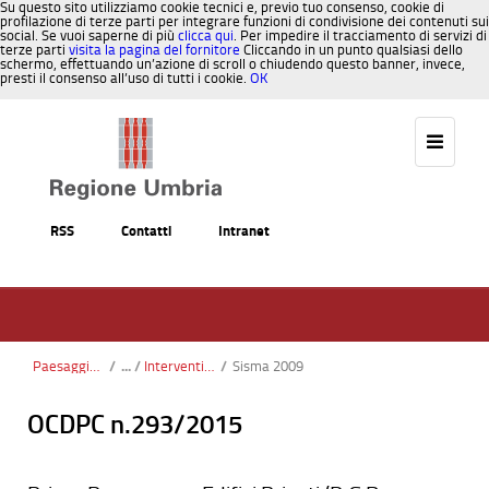
Su questo sito utilizziamo cookie tecnici e, previo tuo consenso, cookie di
profilazione di terze parti per integrare funzioni di condivisione dei contenuti sui
social. Se vuoi saperne di più
clicca qui
. Per impedire il tracciamento di servizi di
terze parti
visita la pagina del fornitore
Cliccando in un punto qualsiasi dello
schermo, effettuando un’azione di scroll o chiudendo questo banner, invece,
presti il consenso all’uso di tutti i cookie.
OK
Salta al contenuto
RSS
Contatti
Intranet
Paesaggio, Territorio, Urbanistica
/
Interventi di ripristino e ricostruzione
/
Sisma 2009
OCDPC n.293/2015