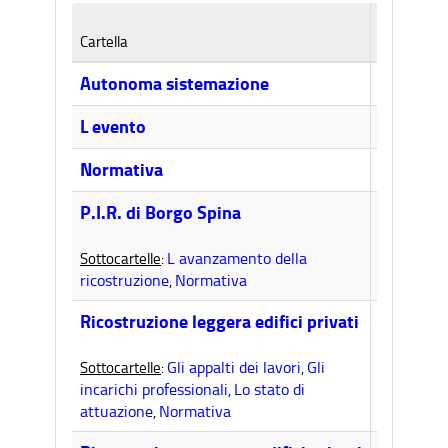
n. di
Cartella
Cartelle
0
Autonoma sistemazione
0
L evento
0
Normativa
2
P.I.R. di Borgo Spina
L avanzamento della
Sottocartelle
:
ricostruzione
Normativa
,
4
Ricostruzione leggera edifici privati
Gli appalti dei lavori
Gli
Sottocartelle
:
,
incarichi professionali
Lo stato di
,
attuazione
Normativa
,