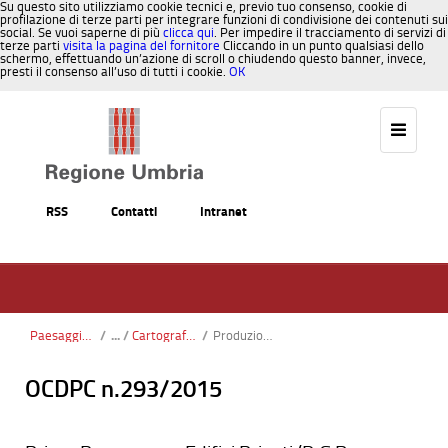
Su questo sito utilizziamo cookie tecnici e, previo tuo consenso, cookie di
profilazione di terze parti per integrare funzioni di condivisione dei contenuti sui
social. Se vuoi saperne di più
clicca qui
. Per impedire il tracciamento di servizi di
terze parti
visita la pagina del fornitore
Cliccando in un punto qualsiasi dello
schermo, effettuando un’azione di scroll o chiudendo questo banner, invece,
presti il consenso all’uso di tutti i cookie.
OK
Salta al contenuto
RSS
Contatti
Intranet
Paesaggio, Territorio, Urbanistica
/
Cartografia regionale
/
Produzioni aerofotografiche
OCDPC n.293/2015