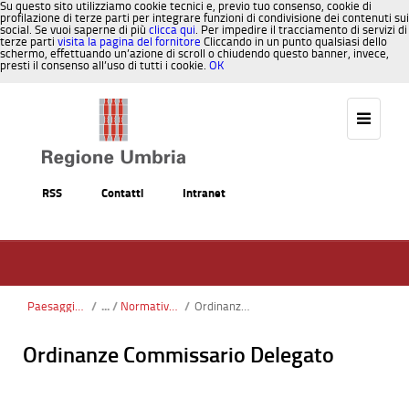
Su questo sito utilizziamo cookie tecnici e, previo tuo consenso, cookie di
profilazione di terze parti per integrare funzioni di condivisione dei contenuti sui
social. Se vuoi saperne di più
clicca qui
. Per impedire il tracciamento di servizi di
terze parti
visita la pagina del fornitore
Cliccando in un punto qualsiasi dello
schermo, effettuando un’azione di scroll o chiudendo questo banner, invece,
presti il consenso all’uso di tutti i cookie.
OK
Salta al contenuto
RSS
Contatti
Intranet
Paesaggio, Territorio, Urbanistica
/
Normativa statale
/
Ordinanze Commissario Delegato
Ordinanze Commissario Delegato