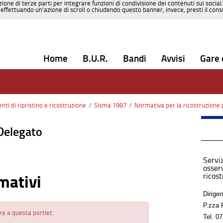
zione di terze parti per integrare funzioni di condivisione dei contenuti sui social
effettuando un’azione di scroll o chiudendo questo banner, invece, presti il consen
Home
B.U.R.
Bandi
Avvisi
Gare 
enti di ripristino e ricostruzione
/
Sisma 1997
/
Normativa per la ricostruzione 
Delegato
Serviz
osserv
ricos
mativi
Dirigen
P.zza 
re a questa portlet.
Tel.
07