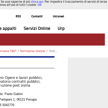
. Se vuoi saperne di più
clicca qui
. Per impedire il tracciamento di servizi di terze
so all’uso di tutti i cookie.
OK
RSS
Contatti
Intranet
e appalti
Servizi Online
Urp
privata 1997
/
Normativa statale
/
Ordinanze Commissario Delegato
io: Opere e lavori pubblici,
atorio contratti pubblici,
truzione post sisma
te: Paolo Gattini
Partigiani 1, 06121 Perugia
5 5042776