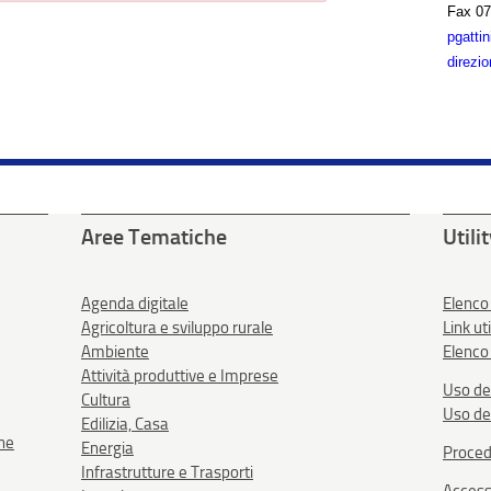
Fax
07
pgatti
direzio
Aree Tematiche
Utili
Agenda digitale
Elenco
Agricoltura e sviluppo rurale
Link uti
Ambiente
Elenco 
Attività produttive e Imprese
Uso de
Cultura
Uso de
Edilizia, Casa
one
Energia
Proced
Infrastrutture e Trasporti