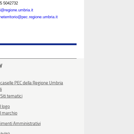
5 5042732
ni@regione.umbria.it
neterritorio@pec.regione.umbria.it
ty
 caselle PEC della Regione Umbria
li
Siti tematici
l logo
l marchio
imenti Amministrativi