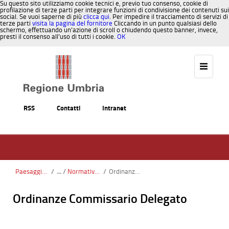
Su questo sito utilizziamo cookie tecnici e, previo tuo consenso, cookie di
profilazione di terze parti per integrare funzioni di condivisione dei contenuti sui
social. Se vuoi saperne di più
clicca qui
. Per impedire il tracciamento di servizi di
terze parti
visita la pagina del fornitore
Cliccando in un punto qualsiasi dello
schermo, effettuando un’azione di scroll o chiudendo questo banner, invece,
presti il consenso all’uso di tutti i cookie.
OK
Salta al contenuto
RSS
Contatti
Intranet
Paesaggio, Territorio, Urbanistica
/
Normativa statale
/
Ordinanze Commissario Delegato
Ordinanze Commissario Delegato