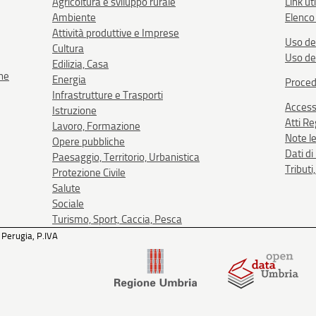
Agricoltura e sviluppo rurale
Link uti
Ambiente
Elenco 
Attività produttive e Imprese
Uso de
Cultura
Uso de
Edilizia, Casa
one
Energia
Proced
Infrastrutture e Trasporti
Accessi
Istruzione
Atti R
Lavoro, Formazione
Note le
Opere pubbliche
Dati d
Paesaggio, Territorio, Urbanistica
Tributi
Protezione Civile
Salute
Sociale
Turismo, Sport, Caccia, Pesca
 Perugia, P.IVA