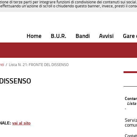
zione di terze parti per integrare funzioni di condivisione dei contenuti sui social
effettuando un’azione di scroll o chiudendo questo banner, invece, presti il consen
Home
B.U.R.
Bandi
Avvisi
Gare 
nti
/
Lista N. 21: FRONTE DEL DISSENSO
L DISSENSO
Conten
List
.
Serviz
NALE:
vai al sito
comun
Contatt