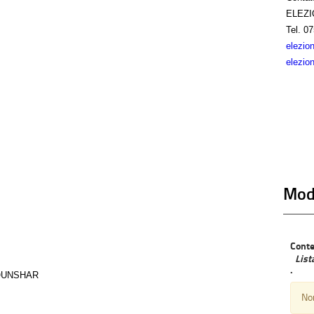
ELEZI
Tel.
07
elezio
elezio
Modu
Conte
Lis
.
OUNSHAR
Non