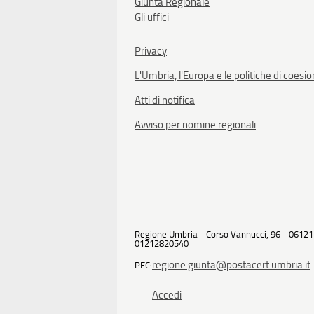
Giunta Regionale
Gli uffici
Privacy
L'Umbria, l'Europa e le politiche di coesi
Atti di notifica
Avviso per nomine regionali
Regione Umbria - Corso Vannucci, 96 - 06121
01212820540
regione.giunta@postacert.umbria.it
PEC:
Accedi