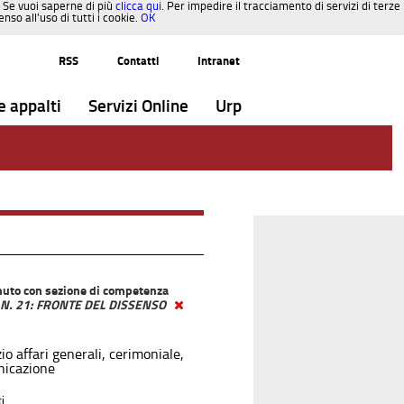
. Se vuoi saperne di più
clicca qui
. Per impedire il tracciamento di servizi di terze
so all’uso di tutti i cookie.
OK
RSS
Contatti
Intranet
e appalti
Servizi Online
Urp
uto con sezione di competenza
a N. 21: FRONTE DEL DISSENSO
io affari generali, cerimoniale,
icazione
i