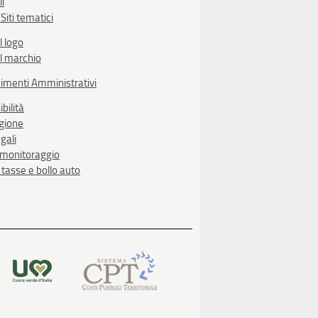
li
Siti tematici
l logo
l marchio
imenti Amministrativi
bilità
egione
gali
i monitoraggio
, tasse e bollo auto