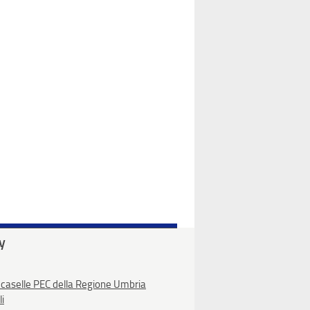
ty
 caselle PEC della Regione Umbria
li