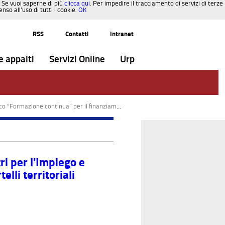
. Se vuoi saperne di più
clicca qui
. Per impedire il tracciamento di servizi di terze
so all’uso di tutti i cookie.
OK
RSS
Contatti
Intranet
e appalti
Servizi Online
Urp
ziamento di progetti in complementarietà con i Fondi Paritetici Interprofessionali: sottoscrizione accordi quadro tra Regione Umbria e Fondo FAPI e Fon.Coop
ri per l'Impiego e
elli territoriali