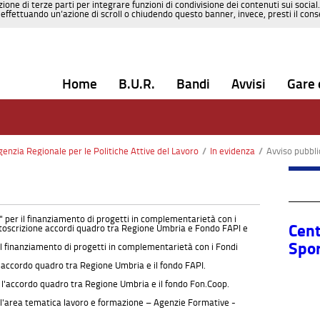
zione di terze parti per integrare funzioni di condivisione dei contenuti sui social
effettuando un’azione di scroll o chiudendo questo banner, invece, presti il consen
Home
B.U.R.
Bandi
Avvisi
Gare 
nzia Regionale per le Politiche Attive del Lavoro
/
In evidenza
/
Avviso pubblico “Formazione continua” per il finan
 per il finanziamento di progetti in complementarietà con i
Cent
ottoscrizione accordi quadro tra Regione Umbria e Fondo FAPI e
Sport
l finanziamento di progetti in complementarietà con i Fondi
l'accordo quadro tra Regione Umbria e il fondo FAPI.
 l'accordo quadro tra Regione Umbria e il fondo Fon.Coop.
ll'area tematica lavoro e formazione – Agenzie Formative -