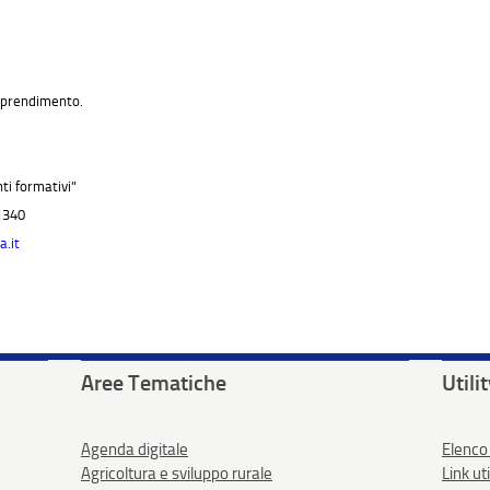
apprendimento.
ti formativi"
81340
.it
Aree Tematiche
Utili
Agenda digitale
Elenco
Agricoltura e sviluppo rurale
Link uti