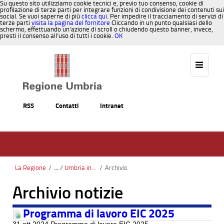
Su questo sito utilizziamo cookie tecnici e, previo tuo consenso, cookie di
profilazione di terze parti per integrare funzioni di condivisione dei contenuti sui
social. Se vuoi saperne di più
clicca qui
. Per impedire il tracciamento di servizi di
terze parti
visita la pagina del fornitore
Cliccando in un punto qualsiasi dello
schermo, effettuando un’azione di scroll o chiudendo questo banner, invece,
presti il consenso all’uso di tutti i cookie.
OK
Salta al contenuto
RSS
Contatti
Intranet
La Regione
/
Umbria in Europa
/
Archivio
Archivio notizie
Programma di lavoro EIC 2025
31 ott 2024 Programma di lavoro EIC 2025