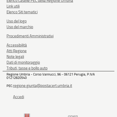
Elenco caselle PEC della Regione Umbria
Link utili
Elenco Siti tematici
Uso del logo
Uso del marchio
Procedimenti Amministrativi
Accessibilità
Atti Regione
Note legali
Dati di monitoraggio
Tributi, tasse e bollo auto
Regione Umbria - Corso Vannucci, 96 - 06121 Perugia, P.IVA
01212820540
regione.giunta@postacert.umbria.it
PEC:
Accedi