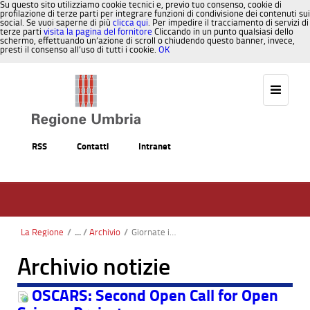
Su questo sito utilizziamo cookie tecnici e, previo tuo consenso, cookie di
profilazione di terze parti per integrare funzioni di condivisione dei contenuti sui
social. Se vuoi saperne di più
clicca qui
. Per impedire il tracciamento di servizi di
terze parti
visita la pagina del fornitore
Cliccando in un punto qualsiasi dello
schermo, effettuando un’azione di scroll o chiudendo questo banner, invece,
presti il consenso all’uso di tutti i cookie.
OK
Salta al contenuto
RSS
Contatti
Intranet
La Regione
/
Archivio
/
Giornate informative #EULife25: Un'opportunità imperdibile per i potenziali candidati
Archivio notizie
OSCARS: Second Open Call for Open