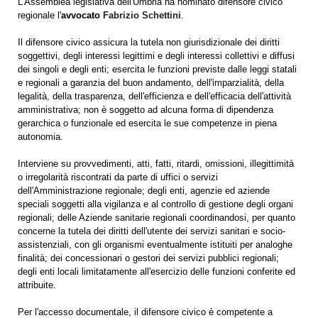
L'Assemblea legislativa dell'Umbria ha nominato difensore civico
regionale l'
avvocato
Fabrizio Schettini
.
Il difensore civico assicura la tutela non giurisdizionale dei diritti
soggettivi, degli interessi legittimi e degli interessi collettivi e diffusi
dei singoli e degli enti; esercita le funzioni previste dalle leggi statali
e regionali a garanzia del buon andamento, dell'imparzialità, della
legalità, della trasparenza, dell'efficienza e dell'efficacia dell'attività
amministrativa; non è soggetto ad alcuna forma di dipendenza
gerarchica o funzionale ed esercita le sue competenze in piena
autonomia.
Interviene su provvedimenti, atti, fatti, ritardi, omissioni, illegittimità
o irregolarità riscontrati da parte di uffici o servizi
dell'Amministrazione regionale; degli enti, agenzie ed aziende
speciali soggetti alla vigilanza e al controllo di gestione degli organi
regionali; delle Aziende sanitarie regionali coordinandosi, per quanto
concerne la tutela dei diritti dell'utente dei servizi sanitari e socio-
assistenziali, con gli organismi eventualmente istituiti per analoghe
finalità; dei concessionari o gestori dei servizi pubblici regionali;
degli enti locali limitatamente all'esercizio delle funzioni conferite ed
attribuite.
Per l'accesso documentale, il difensore civico è competente a