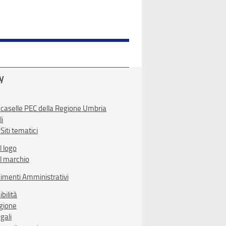
ty
 caselle PEC della Regione Umbria
li
Siti tematici
l logo
l marchio
imenti Amministrativi
bilità
egione
gali