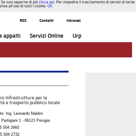
. Se vuoi saperne di più
clicca qui
. Per impedire il tracciamento di servizi di terze
so all’uso di tutti i cookie.
OK
RSS
Contatti
Intranet
e appalti
Servizi Online
Urp
io Infrastrutture per la
tà e trasporto pubblico locale
te: Ing. Leonardo Naldini
 Partigiani 1 - 06121 Perugia
5 504 2660
5 504 2732