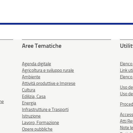
Aree Tematiche
Utili
Agenda digitale
Elenco
Agricoltura e sviluppo rurale
Link uti
Ambiente
Elenco 
Attività produttive e Imprese
Uso de
Cultura
Uso de
Edilizia, Casa
one
Energia
Proced
Infrastrutture e Trasporti
Accessi
Istruzione
Atti R
Lavoro, Formazione
Note le
Opere pubbliche