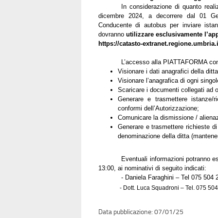
In considerazione di quanto real
dicembre 2024, a decorrere dal 01 Gen
Conducente di autobus per inviare istan
dovranno
utilizzare esclusivamente l’app
https://catasto-extranet.regione.umbria.i
L’accesso alla PIATTAFORMA con
Visionare i dati anagrafici della dit
Visionare l’anagrafica di ogni sing
Scaricare i documenti collegati ad 
Generare e trasmettere istanze/r
conformi dell’Autorizzazione;
Comunicare la dismissione / aliena
Generare e trasmettere richieste di
denominazione della ditta (mantene
Eventuali informazioni potranno ess
13:00, ai nominativi di seguito indicati:
- Daniela Faraghini – Tel 075 504 
- Dott. Luca Squadroni – Tel. 075 50
07/01/25