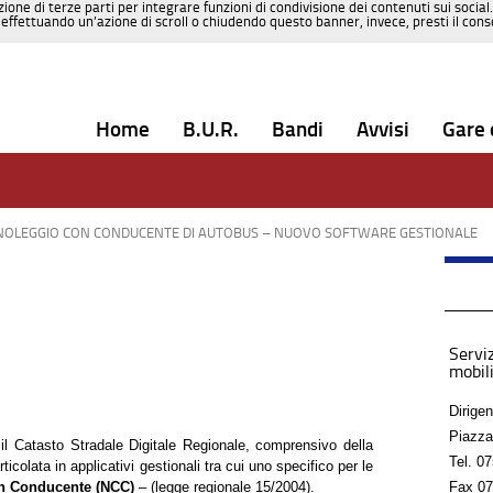
zione di terze parti per integrare funzioni di condivisione dei contenuti sui social
effettuando un’azione di scroll o chiudendo questo banner, invece, presti il consen
Home
B.U.R.
Bandi
Avvisi
Gare 
NOLEGGIO CON CONDUCENTE DI AUTOBUS – NUOVO SOFTWARE GESTIONALE
Serviz
mobili
Dirigen
Piazza
il Catasto Stradale Digitale Regionale, comprensivo della
Tel.
07
ta in applicativi gestionali tra cui uno specifico per le
on Conducente (NCC)
– (legge regionale 15/2004).
Fax
07