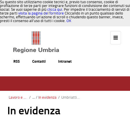
Su questo sito utilizziamo cookie tecnici e, previo tuo consenso, cookie di
profilazione di terze parti per integrare funzioni di condivisione dei contenuti sui
social. Se vuoi saperne di più
clicca qui
. Per impedire il tracciamento di servizi di
terze parti
visita la pagina del fornitore
Cliccando in un punto qualsiasi dello
schermo, effettuando un’azione di scroll o chiudendo questo banner, invece,
presti il consenso all’uso di tutti i cookie.
OK
Salta al contenuto
RSS
Contatti
Intranet
Lavoro e Formazione
/
In evidenza
/
Umbriattiva Laureati: pubblicazione short list definitiva per tirocini extracurriculari presso gli uffici ricostruzione post sisma della Regione Umbria
In evidenza