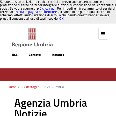
Su questo sito utilizziamo cookie tecnici e, previo tuo consenso, cookie di
profilazione di terze parti per integrare funzioni di condivisione dei contenuti sui
social. Se vuoi saperne di più
clicca qui
. Per impedire il tracciamento di servizi di
terze parti
visita la pagina del fornitore
Cliccando in un punto qualsiasi dello
schermo, effettuando un’azione di scroll o chiudendo questo banner, invece,
presti il consenso all’uso di tutti i cookie.
OK
Salta al contenuto
RSS
Contatti
Intranet
Home
/
dettaglionotizie
/
ZES Umbria
Agenzia Umbria
Notizie