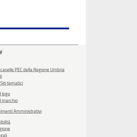
ty
 caselle PEC della Regione Umbria
li
Siti tematici
l logo
l marchio
imenti Amministrativi
bilità
egione
gali