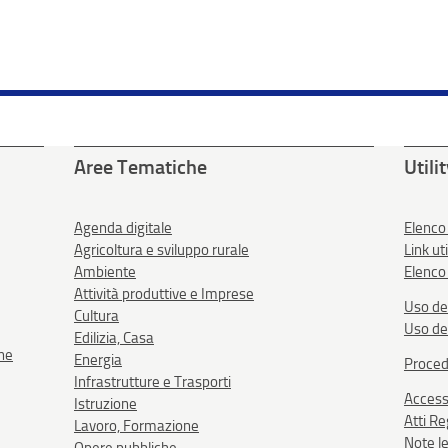
Aree Tematiche
Utili
Agenda digitale
Elenco
Agricoltura e sviluppo rurale
Link uti
Ambiente
Elenco 
Attività produttive e Imprese
Uso de
Cultura
Uso de
Edilizia, Casa
one
Energia
Proced
Infrastrutture e Trasporti
Accessi
Istruzione
Atti R
Lavoro, Formazione
Note le
Opere pubbliche