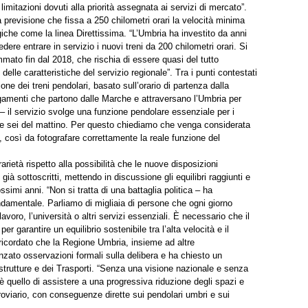
limitazioni dovuti alla priorità assegnata ai servizi di mercato”.
revisione che fissa a 250 chilometri orari la velocità minima
giche come la linea Direttissima. “L’Umbria ha investito da anni
vedere entrare in servizio i nuovi treni da 200 chilometri orari. Si
mato fin dal 2018, che rischia di essere quasi del tutto
elle caratteristiche del servizio regionale”. Tra i punti contestati
zione dei treni pendolari, basato sull’orario di partenza dalla
legamenti che partono dalle Marche e attraversano l’Umbria per
 il servizio svolge una funzione pendolare essenziale per i
lle sei del mattino. Per questo chiediamo che venga considerata
a, così da fotografare correttamente la reale funzione del
ietà rispetto alla possibilità che le nuove disposizioni
ià sottoscritti, mettendo in discussione gli equilibri raggiunti e
simi anni. “Non si tratta di una battaglia politica – ha
fondamentale. Parliamo di migliaia di persone che ogni giorno
 lavoro, l’università o altri servizi essenziali. È necessario che il
 garantire un equilibrio sostenibile tra l’alta velocità e il
 ricordato che la Regione Umbria, insieme ad altre
nzato osservazioni formali sulla delibera e ha chiesto un
astrutture e dei Trasporti. “Senza una visione nazionale e senza
 è quello di assistere a una progressiva riduzione degli spazi e
erroviario, con conseguenze dirette sui pendolari umbri e sui