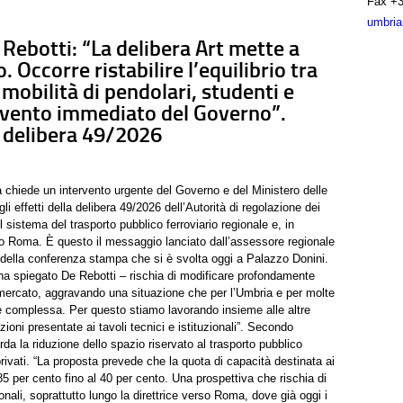
Fax
+3
umbria
 Rebotti: “La delibera Art mette a
o. Occorre ristabilire l’equilibrio tra
a mobilità di pendolari, studenti e
ervento immediato del Governo”.
la delibera 49/2026
chiede un intervento urgente del Governo e del Ministero delle
gli effetti della delibera 49/2026 dell’Autorità di regolazione dei
 sistema del trasporto pubblico ferroviario regionale e, in
rso Roma. È questo il messaggio lanciato dall’assessore regionale
 della conferenza stampa che si è svolta oggi a Palazzo Donini.
a spiegato De Rebotti – rischia di modificare profondamente
 a mercato, aggravando una situazione che per l’Umbria e per molte
nte complessa. Per questo stiamo lavorando insieme alle altre
oni presentate ai tavoli tecnici e istituzionali”. Secondo
arda la riduzione dello spazio riservato al trasporto pubblico
 privati. “La proposta prevede che la quota di capacità destinata ai
85 per cento fino al 40 per cento. Una prospettiva che rischia di
onali, soprattutto lungo la direttrice verso Roma, dove già oggi i