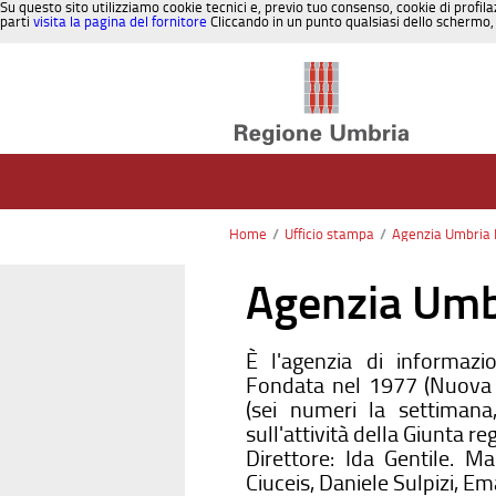
Su questo sito utilizziamo cookie tecnici e, previo tuo consenso, cookie di profila
parti
visita la pagina del fornitore
Cliccando in un punto qualsiasi dello schermo, 
Salta al contenuto
Home
/
Ufficio stampa
/
Agenzia Umbria 
Agenzia Umb
È l'agenzia di informazi
Fondata nel 1977 (Nuova S
(sei numeri la settimana
sull'attività della Giunta re
Direttore: Ida Gentile. M
Ciuceis, Daniele Sulpizi, E