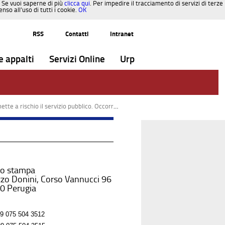
. Se vuoi saperne di più
clicca qui
. Per impedire il tracciamento di servizi di terze
so all’uso di tutti i cookie.
OK
RSS
Contatti
Intranet
e appalti
Servizi Online
Urp
à di pendolari, studenti e lavoratori. Serve un intervento immediato del Governo”. Illustrate le criticità della delibera 49/2026
io stampa
zo Donini, Corso Vannucci 96
0 Perugia
9 075 504 3512