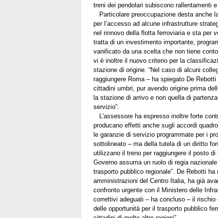
treni dei pendolari subiscono rallentamenti e 
Particolare preoccupazione desta anche la p
per l’accesso ad alcune infrastrutture strate
nel rinnovo della flotta ferroviaria e sta per 
tratta di un investimento importante, program
vanificato da una scelta che non tiene conto d
vi è inoltre il nuovo criterio per la classifica
stazione di origine. “Nel caso di alcuni col
raggiungere Roma – ha spiegato De Rebotti –
cittadini umbri, pur avendo origine prima de
la stazione di arrivo e non quella di partenz
servizio”.
L'assessore ha espresso inoltre forte contrar
producano effetti anche sugli accordi quadro g
le garanzie di servizio programmate per i pros
sottolineato – ma della tutela di un diritto 
utilizzano il treno per raggiungere il posto di
Governo assuma un ruolo di regia nazionale per
trasporto pubblico regionale”. De Rebotti ha
amministrazioni del Centro Italia, ha già ava
confronto urgente con il Ministero delle Infr
correttivi adeguati – ha concluso – il rischio
delle opportunità per il trasporto pubblico f
cittadini di molte altre regioni”.