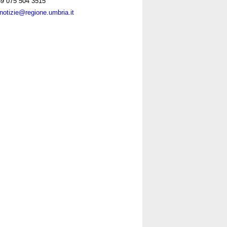
9 075 504 3515
notizie@regione.umbria.it