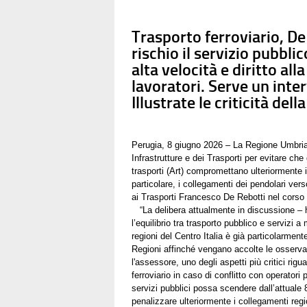
Trasporto ferroviario, De
rischio il servizio pubblic
alta velocità e diritto all
lavoratori. Serve un int
Illustrate le criticità del
Perugia, 8 giugno 2026 – La Regione Umbria 
Infrastrutture e dei Trasporti per evitare che 
trasporti (Art) compromettano ulteriormente il
particolare, i collegamenti dei pendolari ve
ai Trasporti Francesco De Rebotti nel corso
“La delibera attualmente in discussione – h
l’equilibrio tra trasporto pubblico e servizi
regioni del Centro Italia è già particolarme
Regioni affinché vengano accolte le osservazi
l'assessore, uno degli aspetti più critici rigu
ferroviario in caso di conflitto con operatori
servizi pubblici possa scendere dall’attuale 
penalizzare ulteriormente i collegamenti regi