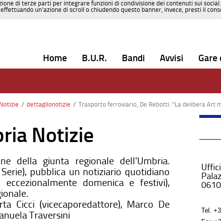
zione di terze parti per integrare funzioni di condivisione dei contenuti sui social
effettuando un’azione di scroll o chiudendo questo banner, invece, presti il consen
Home
B.U.R.
Bandi
Avvisi
Gare 
Notizie
/
dettaglionotizie
/
Trasporto ferroviario, De Rebotti: “La delibera Art mette a rischio il servizio pubblico. Occorre ristabilire l’equilibrio tra alta velocità e diritto alla mobilit
ria Notizie
one della giunta regionale dell'Umbria.
Uffic
erie), pubblica un notiziario quotidiano
Palaz
, eccezionalmente domenica e festivi),
0610
gionale.
arta Cicci (vicecaporedattore), Marco De
Tel.
+3
manuela Traversini