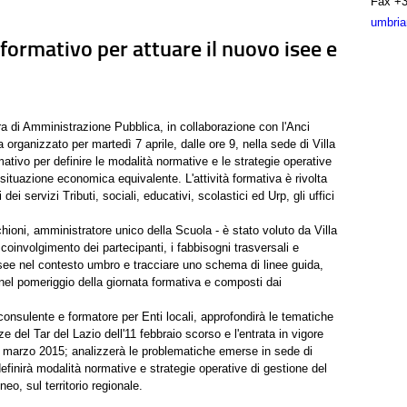
Fax
+3
umbria
 formativo per attuare il nuovo isee e
a di Amministrazione Pubblica, in collaborazione con l'Anci
rganizzato per martedì 7 aprile, dalle ore 9, nella sede di Villa
mativo per definire le modalità normative e le strategie operative
 situazione economica equivalente. L'attività formativa è rivolta
i servizi Tributi, sociali, educativi, scolastici ed Urp, gli uffici
ioni, amministratore unico della Scuola - è stato voluto da Villa
 coinvolgimento dei partecipanti, i fabbisogni trasversali e
see nel contesto umbro e tracciare uno schema di linee guida,
 nel pomeriggio della giornata formativa e composti dai
onsulente e formatore per Enti locali, approfondirà le tematiche
 del Tar del Lazio dell'11 febbraio scorso e l'entrata in vigore
 25 marzo 2015; analizzerà le problematiche emerse in sede di
finirà modalità normative e strategie operative di gestione del
o, sul territorio regionale.