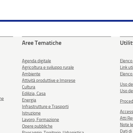
Aree Tematiche
Utili
Agenda digitale
Elenco
Agricoltura e sviluppo rurale
Link uti
Ambiente
Elenco 
Attività produttive e Imprese
Uso de
Cultura
Uso de
Edilizia, Casa
one
Energia
Proced
Infrastrutture e Trasporti
Accessi
Istruzione
Atti R
Lavoro, Formazione
Note le
Opere pubbliche
Dati d
Paesaggio, Territorio, Urbanistica