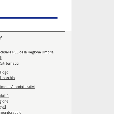
ty
 caselle PEC della Regione Umbria
li
Siti tematici
l logo
l marchio
imenti Amministrativi
bilità
egione
gali
i monitoraggio