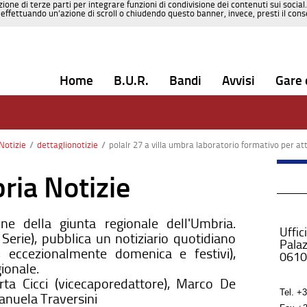
zione di terze parti per integrare funzioni di condivisione dei contenuti sui social
effettuando un’azione di scroll o chiudendo questo banner, invece, presti il consen
Home
B.U.R.
Bandi
Avvisi
Gare 
Notizie
/
dettaglionotizie
/
polalr 27 a villa umbra laboratorio formativo per att
ria Notizie
one della giunta regionale dell'Umbria.
Uffic
erie), pubblica un notiziario quotidiano
Palaz
, eccezionalmente domenica e festivi),
0610
gionale.
arta Cicci (vicecaporedattore), Marco De
Tel.
+3
manuela Traversini