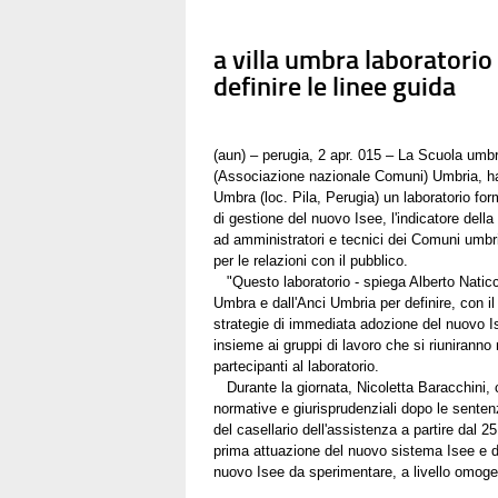
a villa umbra laboratorio
definire le linee guida
(aun) – perugia, 2 apr. 015 – La Scuola umbr
(Associazione nazionale Comuni) Umbria, ha o
Umbra (loc. Pila, Perugia) un laboratorio for
di gestione del nuovo Isee, l'indicatore della
ad amministratori e tecnici dei Comuni umbri de
per le relazioni con il pubblico.
"Questo laboratorio - spiega Alberto Naticch
Umbra e dall'Anci Umbria per definire, con il
strategie di immediata adozione del nuovo I
insieme ai gruppi di lavoro che si riuniranno
partecipanti al laboratorio.
Durante la giornata, Nicoletta Baracchini, c
normative e giurisprudenziali dopo le sentenze
del casellario dell'assistenza a partire dal
prima attuazione del nuovo sistema Isee e de
nuovo Isee da sperimentare, a livello omogene