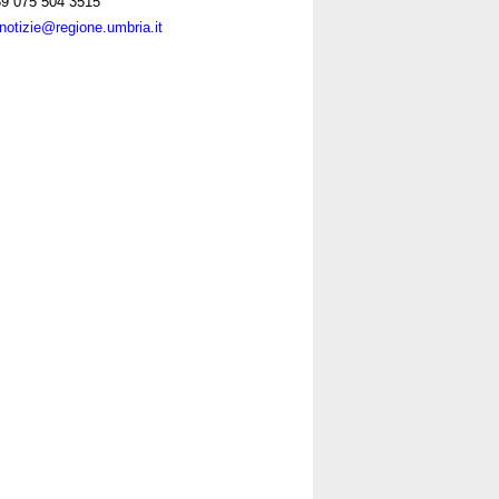
9 075 504 3515
notizie@regione.umbria.it