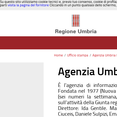
Su questo sito utilizziamo cookie tecnici e, previo tuo consenso, cookie di profila
parti
visita la pagina del fornitore
Cliccando in un punto qualsiasi dello schermo, 
Salta al contenuto
Home
/
Ufficio stampa
/
Agenzia Umbria 
Agenzia Umb
È l'agenzia di informazi
Fondata nel 1977 (Nuova S
(sei numeri la settimana
sull'attività della Giunta re
Direttore: Ida Gentile. M
Ciuceis, Daniele Sulpizi, E