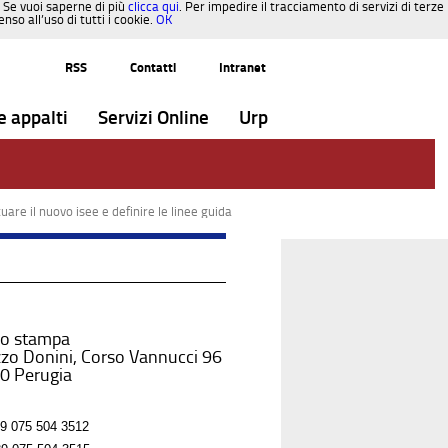
. Se vuoi saperne di più
clicca qui
. Per impedire il tracciamento di servizi di terze
so all’uso di tutti i cookie.
OK
RSS
Contatti
Intranet
e appalti
Servizi Online
Urp
uare il nuovo isee e definire le linee guida
io stampa
zo Donini, Corso Vannucci 96
0 Perugia
9 075 504 3512