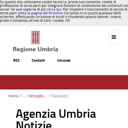
Su questo sito utilizziamo cookie tecnici e, previo tuo consenso, cookie di
profilazione di terze parti per integrare funzioni di condivisione dei contenuti sui
social. Se vuoi saperne di più
clicca qui
. Per impedire il tracciamento di servizi di
terze parti
visita la pagina del fornitore
Cliccando in un punto qualsiasi dello
schermo, effettuando un’azione di scroll o chiudendo questo banner, invece,
presti il consenso all’uso di tutti i cookie.
OK
Salta al contenuto
RSS
Contatti
Intranet
Home
/
dettaglionotizie
/
Nuovo portale allerta meteo Umbria attivo da domani: cosa cambia
Agenzia Umbria
Notizie