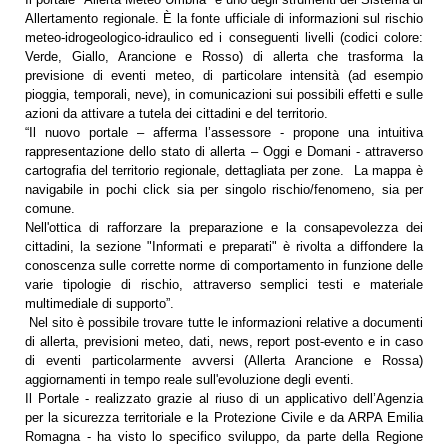
Allertamento regionale. È la fonte ufficiale di informazioni sul rischio
meteo-idrogeologico-idraulico ed i conseguenti livelli (codici colore:
Verde, Giallo, Arancione e Rosso) di allerta che trasforma la
previsione di eventi meteo, di particolare intensità (ad esempio
pioggia, temporali, neve), in comunicazioni sui possibili effetti e sulle
azioni da attivare a tutela dei cittadini e del territorio.
“Il nuovo portale – afferma l’assessore - propone una intuitiva
rappresentazione dello stato di allerta – Oggi e Domani - attraverso
cartografia del territorio regionale, dettagliata per zone. La mappa è
navigabile in pochi click sia per singolo rischio/fenomeno, sia per
comune.
Nell'ottica di rafforzare la preparazione e la consapevolezza dei
cittadini, la sezione "Informati e preparati" è rivolta a diffondere la
conoscenza sulle corrette norme di comportamento in funzione delle
varie tipologie di rischio, attraverso semplici testi e materiale
multimediale di supporto”.
Nel sito è possibile trovare tutte le informazioni relative a documenti
di allerta, previsioni meteo, dati, news, report post-evento e in caso
di eventi particolarmente avversi (Allerta Arancione e Rossa)
aggiornamenti in tempo reale sull'evoluzione degli eventi.
Il Portale - realizzato grazie al riuso di un applicativo dell’Agenzia
per la sicurezza territoriale e la Protezione Civile e da ARPA Emilia
Romagna - ha visto lo specifico sviluppo, da parte della Regione