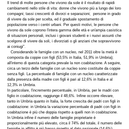
Il trend di molte persone che vivono da sole è il risultato di rapidi
cambiamenti nello stile di vita: donne che vivono più a lungo dei loro
compagni; tassi crescenti di divorzi e separazioni; persone in grado
di vivere da sole per scelta, ed il graduale spostamento di
popolazione verso i centri urbani. Per questi motivi, le persone che
vivono da sole coprono l'intera gamma delle età e un'ampia casistica
di situazioni personali, inclusi i giovani studenti e i nuovi assunti che
scelgono di vivere da soli, i divorziati o gli anziani che sopravvivono
ai coniugi".
Considerando le famiglie con un nucleo, nel 2011 oltre la metà è
composta da coppie con figli (53,5% in Italia, 51,9% in Umbria);
all'interno di questa categoria prevale la non coabitazione. A seguire,
circa un terzo delle famiglie con un nucleo sono costituite da coppie
senza figli. La percentuale di famiglie con un nucleo caratterizzate
dalla presenza della madre con figli è pari al 12,6% in Italia e al
12,3% in Umbria.
In particolare, l'incremento percentuale, in Umbria, per le madri con
figlio in coabitazione, raggiunge il 48,6%. Infine occorre rilevare,
tanto in Umbria quanto in Italia, la forte crescita dei padri con figli in
coabitazione: in Umbria la variazione percentuale di padri con figli in
coabitazione è più che doppia rispetto a quelli non in coabitazione.
In Umbria infine il numero delle famiglie proprietarie è
proporzionalmente più elevato, circa il 74% del totale, il numero delle
famiglie in affitto è più basso rispetto al dato nazionale (14,6%)