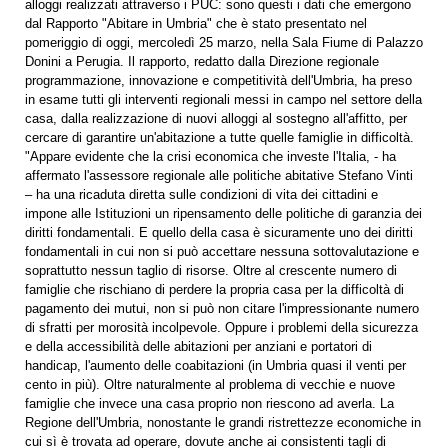
alloggi realizzati attraverso i PUC: sono questi i dati che emergono
dal Rapporto "Abitare in Umbria" che è stato presentato nel
pomeriggio di oggi, mercoledì 25 marzo, nella Sala Fiume di Palazzo
Donini a Perugia. Il rapporto, redatto dalla Direzione regionale
programmazione, innovazione e competitività dell'Umbria, ha preso
in esame tutti gli interventi regionali messi in campo nel settore della
casa, dalla realizzazione di nuovi alloggi al sostegno all'affitto, per
cercare di garantire un'abitazione a tutte quelle famiglie in difficoltà.
"Appare evidente che la crisi economica che investe l'Italia, - ha
affermato l'assessore regionale alle politiche abitative Stefano Vinti
– ha una ricaduta diretta sulle condizioni di vita dei cittadini e
impone alle Istituzioni un ripensamento delle politiche di garanzia dei
diritti fondamentali. E quello della casa è sicuramente uno dei diritti
fondamentali in cui non si può accettare nessuna sottovalutazione e
soprattutto nessun taglio di risorse. Oltre al crescente numero di
famiglie che rischiano di perdere la propria casa per la difficoltà di
pagamento dei mutui, non si può non citare l'impressionante numero
di sfratti per morosità incolpevole. Oppure i problemi della sicurezza
e della accessibilità delle abitazioni per anziani e portatori di
handicap, l'aumento delle coabitazioni (in Umbria quasi il venti per
cento in più). Oltre naturalmente al problema di vecchie e nuove
famiglie che invece una casa proprio non riescono ad averla. La
Regione dell'Umbria, nonostante le grandi ristrettezze economiche in
cui sì è trovata ad operare, dovute anche ai consistenti tagli di