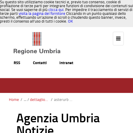
Su questo sito utilizziamo cookie tecnici e, previo tuo consenso, cookie di
profilazione di terze parti per integrare funzioni di condivisione dei contenuti sui
social. Se vuoi saperne di più
clicca qui
. Per impedire il tracciamento di servizi di
terze parti
visita la pagina del fornitore
Cliccando in un punto qualsiasi dello
schermo, effettuando un’azione di scroll o chiudendo questo banner, invece,
presti il consenso all’uso di tutti i cookie.
OK
Salta al contenuto
RSS
Contatti
Intranet
Home
/
dettaglionotizie
/
asterurb 49 casa: presentato il rapporto "abitare in umbria". realizzati oltre 3.000 alloggi dal 2006
Agenzia Umbria
Notizie