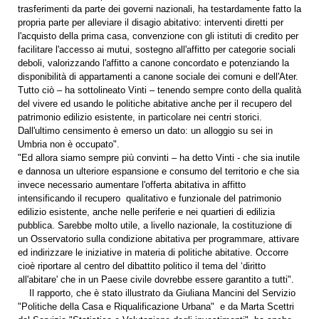
trasferimenti da parte dei governi nazionali, ha testardamente fatto la
propria parte per alleviare il disagio abitativo: interventi diretti per
l'acquisto della prima casa, convenzione con gli istituti di credito per
facilitare l'accesso ai mutui, sostegno all'affitto per categorie sociali
deboli, valorizzando l'affitto a canone concordato e potenziando la
disponibilità di appartamenti a canone sociale dei comuni e dell'Ater.
Tutto ciò – ha sottolineato Vinti – tenendo sempre conto della qualità
del vivere ed usando le politiche abitative anche per il recupero del
patrimonio edilizio esistente, in particolare nei centri storici.
Dall'ultimo censimento è emerso un dato: un alloggio su sei in
Umbria non è occupato".
"Ed allora siamo sempre più convinti – ha detto Vinti - che sia inutile
e dannosa un ulteriore espansione e consumo del territorio e che sia
invece necessario aumentare l'offerta abitativa in affitto
intensificando il recupero qualitativo e funzionale del patrimonio
edilizio esistente, anche nelle periferie e nei quartieri di edilizia
pubblica. Sarebbe molto utile, a livello nazionale, la costituzione di
un Osservatorio sulla condizione abitativa per programmare, attivare
ed indirizzare le iniziative in materia di politiche abitative. Occorre
cioè riportare al centro del dibattito politico il tema del ‘diritto
all'abitare' che in un Paese civile dovrebbe essere garantito a tutti".
Il rapporto, che è stato illustrato da Giuliana Mancini del Servizio
"Politiche della Casa e Riqualificazione Urbana" e da Marta Scettri