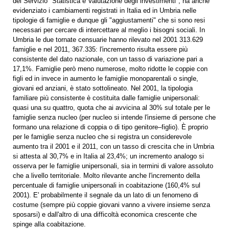
del Servizio "Statistica e Valutazione degli investimenti", ha anche
evidenziato i cambiamenti registrati in Italia ed in Umbria nelle
tipologie di famiglie e dunque gli "aggiustamenti" che si sono resi
necessari per cercare di intercettare al meglio i bisogni sociali. In
Umbria le due tornate censuarie hanno rilevato nel 2001 313.629
famiglie e nel 2011, 367.335: l'incremento risulta essere più
consistente del dato nazionale, con un tasso di variazione pari a
17,1%. Famiglie però meno numerose, molto ridotte le coppie con
figli ed in invece in aumento le famiglie monoparentali o single,
giovani ed anziani, è stato sottolineato. Nel 2001, la tipologia
familiare più consistente è costituita dalle famiglie unipersonali:
quasi una su quattro, quota che ai avvicina al 30% sul totale per le
famiglie senza nucleo (per nucleo si intende l'insieme di persone che
formano una relazione di coppia o di tipo genitore–figlio). È proprio
per le famiglie senza nucleo che si registra un considerevole
aumento tra il 2001 e il 2011, con un tasso di crescita che in Umbria
si attesta al 30,7% e in Italia al 23,4%; un incremento analogo si
osserva per le famiglie unipersonali, sia in termini di valore assoluto
che a livello territoriale. Molto rilevante anche l'incremento della
percentuale di famiglie unipersonali in coabitazione (160,4% sul
2001). E' probabilmente il segnale da un lato di un fenomeno di
costume (sempre più coppie giovani vanno a vivere insieme senza
sposarsi) e dall'altro di una difficoltà economica crescente che
spinge alla coabitazione.