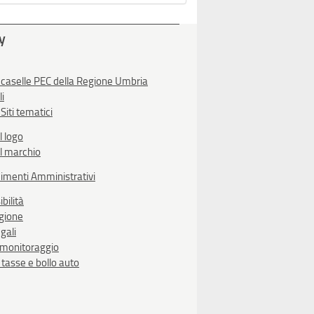
ty
 caselle PEC della Regione Umbria
li
Siti tematici
l logo
l marchio
imenti Amministrativi
bilità
egione
gali
i monitoraggio
, tasse e bollo auto