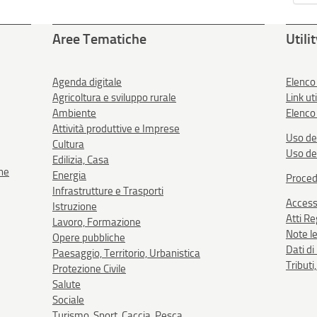
Aree Tematiche
Utili
Agenda digitale
Elenco
Agricoltura e sviluppo rurale
Link uti
Ambiente
Elenco 
Attività produttive e Imprese
Uso de
Cultura
Uso de
Edilizia, Casa
one
Energia
Proced
Infrastrutture e Trasporti
Accessi
Istruzione
Atti R
Lavoro, Formazione
Note le
Opere pubbliche
Dati d
Paesaggio, Territorio, Urbanistica
Tributi
Protezione Civile
Salute
Sociale
Turismo, Sport, Caccia, Pesca