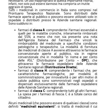
necessario. Un uso inappropriato di questa importante risorsa,
infatti, non solo può essere dannoso ma comporta un inutile
aggravio di spesa.
Tutti i medicinali in commercio in Italia sono compresi nel
Prontuario Terapeutico Nazionale. Sono distribuiti dalle
farmacie aperte al pubblico o possono essere utilizzati solo in
ospedale o distribuiti presso le Aziende sanitarie regionali.
Sono suddivisi in:
farmaci di
classe A
: comprendente i farmaci essenziali e
quelli per le malattie croniche, interamente rimborsati
dal SSN, a meno che non sia presente una nota
dell’Agenzia Italiana del Farmaco che vincoli la
rimborsabilità del medicinale a specifiche condizioni
patologiche o terapeutiche. La modalità di fornitura
dei medicinali di classe A avviene attraverso le farmacie
convenzionate aperte al pubblico, sia in regime
convenzionale che in modalità “in nome e per conto
delle ASL” (Distribuzione per Conto –
DPC
), che
attraverso le farmacie ospedaliere delle Aziende
Sanitarie regionali (
Distribuzione Diretta
);
farmaci di
classe H
: comprendente i farmaci che, per
caratteristiche farmacologiche, per modalità di
somministrazione, per innovatività o per altri motivi di
salute pubblica sono somministrati negli ospedali o
dispensati esclusivamente dalle farmacie ospedaliere
delle Aziende Sanitarie regionali.
farmaci di
classe C
: comprendente tutti gli altri farmaci.
La spesa per i farmaci di fascia C è a totale carico del
cittadino.
Alcuni medicinali (che possono essere di qualsiasi classe) sono
definiti "
medicinali equivalenti
": si tratta di medicinali il cui