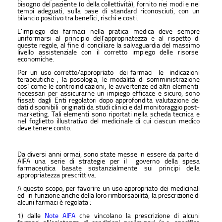
bisogno del paziente (o della collettività), fornito nei modi e nei
tempi adeguati, sulla base di standard riconosciuti, con un
bilancio positivo tra benefici, rischi e costi.
L'impiego dei farmaci nella pratica medica deve sempre
uniformarsi al principio dell'appropriatezza e al rispetto di
queste regole, al fine di conciliare la salvaguardia del massimo
livello assistenziale con il corretto impiego delle risorse
economiche.
Per un uso corretto/appropriato dei farmaci le indicazioni
terapeutiche , la posologia, le modalità di somministrazione
così come le controindicazioni, le avvertenze ed altri elementi
necessari per assicurarne un impiego efficace e sicuro, sono
fissati dagli Enti regolatori dopo approfondita valutazione dei
dati disponibili originati da studi clinici e dal monitoraggio post-
marketing. Tali elementi sono riportati nella scheda tecnica e
nel foglietto illustrativo del medicinale di cui ciascun medico
deve tenere conto.
Da diversi anni ormai, sono state messe in essere da parte di
AIFA una serie di strategie per il governo della spesa
farmaceutica basate sostanzialmente sui principi della
appropriatezza prescrittiva.
A questo scopo, per favorire un uso appropriato dei medicinali
ed in funzione anche della loro rimborsabilità, la prescrizione di
alcuni farmaci è regolata :
1) dalle
Note AIFA
che vincolano la prescrizione di alcuni