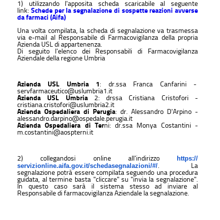
1) utilizzando l'apposita scheda scaricabile al seguente
link:
Schede per la segnalazione di sospette reazioni avverse
da farmaci (Aifa)
Una volta compilata, la scheda di segnalazione va trasmessa
via e-mail al Responsabile di Farmacovigilanza della propria
Azienda USL di appartenenza.
Di seguito l'elenco dei Responsabili di Farmacovigilanza
Aziendale della regione Umbria
Azienda USL Umbria 1
: dr.ssa Franca Canfarini -
servfarmaceutico@uslumbria1.it
Azienda USL Umbria
2: drssa Cristiana Cristofori -
cristiana.cristofori@uslumbria2.it
Azienda Ospedaliera di Perugia
: dr. Alessandro D'Arpino -
alessandro.darpino@ospedale.perugia.it
Azienda Ospedaliera di Ter
ni: dr.ssa Monya Costantini -
m.costantini@aospterni.it
2) collegandosi online all'indirizzo
https://
.
La
servizionline.aifa.gov.it/
schedasegnalazioni/#/
segnalazione potrà essere compilata seguendo una procedura
guidata, al termine basta "cliccare" su "invia la segnalazione".
In questo caso sarà il sistema stesso ad inviare al
Responsabile di farmacovigilanza Aziendale la segnalazione.