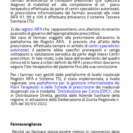
farmaci all'esistenza di condizioni preliminari (p.e. specifica
diagnosi di malattia) ed alla compilazione di un piano
terapeutico effettuata da parte di centri specialistici autorizzati;
la prescrizione informatizzata dei farmaci associati alle note
AIFA 97, 99 e 100 è effettuata attraverso il sistema Tessera
Sanitaria (TS).
2) dai
registri AIFA
che rappresentano uno ulteriore strumento
avanzato di governo dell'appropriatezza prescrittiva.
Nel caso di farmaci soggetti alla prescrizione attraverso la
piattaforma dei Registri AIFA, è previsto che all'atto della
prescrizione, effettuata sempre in ambito di
centri specialistici
autorizzati
, il paziente abbia specifici prerequisiti e venga
sottoposto a valutazione periodica da parte degli stessi Centri
prescrittori. In tale modo, sulla base dell'andamento del quadro
clinico ed in base a criteri definiti da AIFA i prescrittori dovranno
seguire l'iter terapeutico del paziente fino alla sua conclusione.
Per i farmaci non gestiti dalle piattaforme di livello nazionale
Registri AIFA e Sistema TS), è stata implementata, a livello
regionale, una
piattaforma per la gestione informatizzata dei
Piani Terapeutici e delle Schede di prescrizione
dei medicinali
dispensati sia in modalità "
Distribuzione per Conto (DPC)
", che
in Distribuzione Diretta, gestita dalle Aziende Sanitarie della
regione, in attuazione della Deliberazione di Giunta Regionale n.
305 del 30/03/2022.
Farmacovigilanza
Perché un farmaco possa essere messo in commercio deve