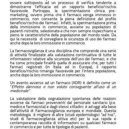
essere sottoposto ad un processo di verifica tendente a
dimostrarne l'efficacia ed un rapporto beneficio/rischio
favorevole. Purtroppo, la sperimentazione clinica pre-
marketing, ovvero prima che il farmaco venga immesso in
commercio, non consente la piena definizione del profilo
beneficio/rischio dei farmaci. Infatti, la sperimentazione prima
della immissione in commercio, avviene su popolazioni di
pazienti ristrette, selezionate e che non sempre rispecchiano a
pieno le caratteristiche della popolazione del mondo reale. Da
qui la necessità di sorvegliare la sicurezza di uso dei farmaci
anche dopo la loro immissione in commercio.
La farmacovigilanza è una disciplina che comprende una serie
di attività finalizzate alla valutazione continuativa di tutte le
informazioni relative alla sicurezza dell'uso dei farmaci, e che
ha come principale finalità quella di assicurare che, per tutti i
farmaci registrati (in Italia ed in Europa), il rapporto
beneficio/rischio rimanga favorevole per l'intera popolazione,
anche dopo la loro immissione in commercio.
Un evento avverso ad un farmaco (ADR) è definito come un
"
Effetto dannoso e non voluto conseguente all'uso di un
medicinale"
.
La valutazione della segnalazione spontanea delle reazioni
avverse da farmaci provenienti dal personale sanitario (p.e.
medico e farmacista) e dagli stessi cittadini è ad oggi alla base
dell'attività di Farmacovigilanza europea e mondiale. Questa
metodologia è migliore di altre (studi epidemiologici "ad hoc",
studi di farmacovigilanza attiva etc) per la sua rapida e
contemporanea raccolta di informazioni su qualsiasi farmaco
in commercio e per tutte le tipologie di pazienti.