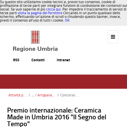
Su questo sito utilizziamo cookie tecnici e, previo tuo consenso, cookie di
profilazione di terze parti per integrare funzioni di condivisione dei contenuti sui
social. Se vuoi saperne di più
clicca qui
. Per impedire il tracciamento di servizi di
terze parti
visita la pagina del fornitore
Cliccando in un punto qualsiasi dello
schermo, effettuando un’azione di scroll o chiudendo questo banner, invece,
presti il consenso all’uso di tutti i cookie.
OK
Salta al contenuto
RSS
Contatti
Intranet
Attività produttive e imprese
/
Artigianato e cooperazione
/
Concorso Il segreto del tempo
Premio internazionale: Ceramica
Made in Umbria 2016 "Il Segno del
Tempo"