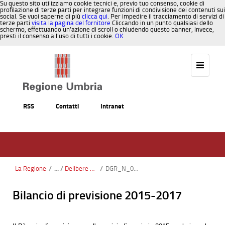
Su questo sito utilizziamo cookie tecnici e, previo tuo consenso, cookie di
profilazione di terze parti per integrare funzioni di condivisione dei contenuti sui
social. Se vuoi saperne di più
clicca qui
. Per impedire il tracciamento di servizi di
terze parti
visita la pagina del fornitore
Cliccando in un punto qualsiasi dello
schermo, effettuando un’azione di scroll o chiudendo questo banner, invece,
presti il consenso all’uso di tutti i cookie.
OK
Salta al contenuto
RSS
Contatti
Intranet
La Regione
/
Delibere di variazione
/
DGR_N_0981_31_08_2015.pdf
Bilancio di previsione 2015-2017