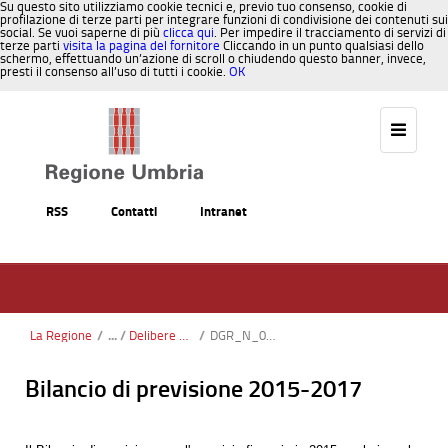
Su questo sito utilizziamo cookie tecnici e, previo tuo consenso, cookie di
profilazione di terze parti per integrare funzioni di condivisione dei contenuti sui
social. Se vuoi saperne di più
clicca qui
. Per impedire il tracciamento di servizi di
terze parti
visita la pagina del fornitore
Cliccando in un punto qualsiasi dello
schermo, effettuando un’azione di scroll o chiudendo questo banner, invece,
presti il consenso all’uso di tutti i cookie.
OK
Salta al contenuto
RSS
Contatti
Intranet
La Regione
/
Delibere di variazione
/
DGR_N_0981_31_08_2015.pdf
Bilancio di previsione 2015-2017