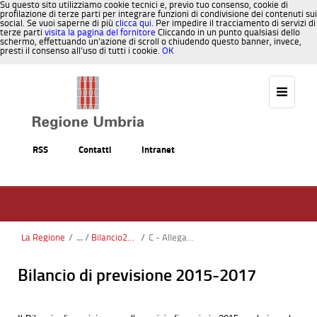
Su questo sito utilizziamo cookie tecnici e, previo tuo consenso, cookie di
profilazione di terze parti per integrare funzioni di condivisione dei contenuti sui
social. Se vuoi saperne di più
clicca qui
. Per impedire il tracciamento di servizi di
terze parti
visita la pagina del fornitore
Cliccando in un punto qualsiasi dello
schermo, effettuando un’azione di scroll o chiudendo questo banner, invece,
presti il consenso all’uso di tutti i cookie.
OK
Salta al contenuto
RSS
Contatti
Intranet
La Regione
/
Bilancio2015(test)
/
C - Allegato B - Bilancio finanziario gestionale entrate-spese
Bilancio di previsione 2015-2017