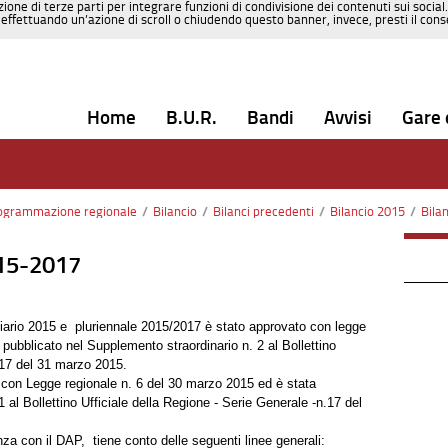
zione di terze parti per integrare funzioni di condivisione dei contenuti sui social
effettuando un’azione di scroll o chiudendo questo banner, invece, presti il consen
Home
B.U.R.
Bandi
Avvisi
Gare 
rogrammazione regionale
/
Bilancio
/
Bilanci precedenti
/
Bilancio 2015
/
Bila
015-2017
anziario 2015 e pluriennale 2015/2017 è stato approvato con legge
pubblicato nel Supplemento straordinario n. 2 al Bollettino
. 17 del 31 marzo 2015.
 con Legge regionale n. 6 del 30 marzo 2015 ed è stata
 al Bollettino Ufficiale della Regione - Serie Generale -n.17 del
a con il DAP, tiene conto delle seguenti linee generali: