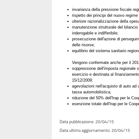
invarianza della pressione fiscale reg
rispetto dei principi del nuovo regim
ulteriore razionalizzazione della spes
manutenzione strutturale del bilancio
inderogabile e indifferibile;
prosecuzione dell'azione di perseguim
delle risorse;
equilibrio del sistema sanitario region
Vengono confermate anche per il 2015
soppressione dell'imposta regionale sul
esercizio e destinata al finanziamento
15/12/2009;
agevolazioni nell'acquisto di auto ad
tassa automobilistica;
riduzione del 50% dell'Irap per le Coop
esenzione totale dell'Irap per le Coope
20/04/15
20/04/15