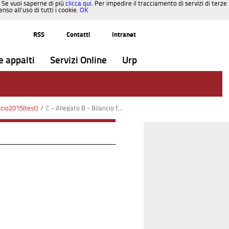
. Se vuoi saperne di più
clicca qui
. Per impedire il tracciamento di servizi di terze
so all’uso di tutti i cookie.
OK
RSS
Contatti
Intranet
e appalti
Servizi Online
Urp
ncio2015(test)
/
C - Allegato B - Bilancio finanziario gestionale entrate-spese