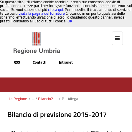
Su questo sito utilizziamo cookie tecnici e, previo tuo consenso, cookie di
profilazione di terze parti per integrare funzioni di condivisione dei contenuti sui
social. Se vuoi saperne di più
clicca qui
. Per impedire il tracciamento di servizi di
terze parti
visita la pagina del fornitore
Cliccando in un punto qualsiasi dello
schermo, effettuando un’azione di scroll o chiudendo questo banner, invece,
presti il consenso all’uso di tutti i cookie.
OK
Salta al contenuto
RSS
Contatti
Intranet
La Regione
/
Bilancio2015(test)
/
B - Allegato A - Bilancio di Direzione 2015-2017
Bilancio di previsione 2015-2017