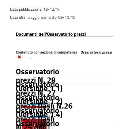
18/12/14
09/10/15
Documenti dell'Osservatorio prezzi
Contenuto con sezione di competenza
Osservatorio prezzi
.
Osservatorio
prezzi N. 28
Osservatorio
(Versione 1.1)
prezzi N. 27
Osservatorio
(Versione 1.2)
prezzi flash N.26
Osservatorio
(Versione 1.4)
prezzi flash
Osservatorio
N.25.pdf