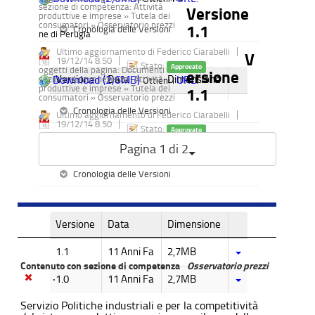
sezione di competenza:
Attività
Versione
produttive e imprese » Tutela dei
consumatori » Osservatorio prezzi
1.1
Cronologia delle Versioni
ne di Perugia
Ultimo aggiornamento di Federico Ciarabelli
V
19/12/14 8.50
Stato:
Approvato
oggetti della pagina:
Documenti
ersione
Versione
Data
Dimensione
Download (2,6MB)
URL
sezione di competenza:
Attività
Ottieni l'
.
produttive e imprese » Tutela dei
1.1
consumatori » Osservatorio prezzi
1.1
11 Anni Fa
2,6MB
Cronologia delle Versioni
Ultimo aggiornamento di Federico Ciarabelli
19/12/14 8.50
Stato:
Approvato
1.0
11 Anni Fa
2,6MB
Download (2,7MB)
URL
Ottieni l'
.
Pagina 1 di 2
Versione
Data
Dimensione
Cronologia delle Versioni
Precedente
Successivo
1.1
11 Anni Fa
2,6MB
1.0
11 Anni Fa
2,6MB
Versione
Data
Dimensione
1.1
11 Anni Fa
2,7MB
Contenuto con sezione di competenza
Osservatorio prezzi
.
1.0
11 Anni Fa
2,7MB
Servizio Politiche industriali e per la competitività