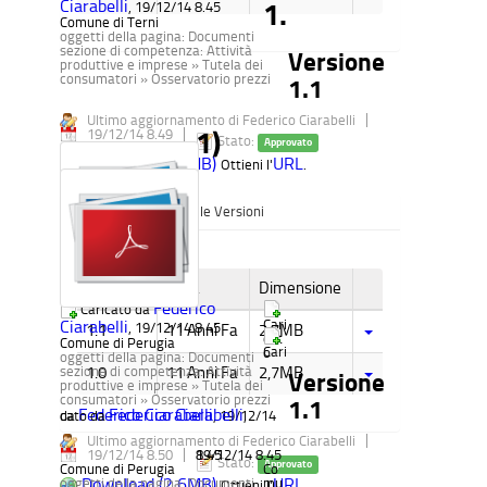
Ciarabelli
1.
, 19/12/14 8.45
Comune di Terni
oggetti della pagina:
Documenti
sezione di competenza:
Attività
Versione
produttive e imprese » Tutela dei
consumatori » Osservatorio prezzi
1.1
Ultimo aggiornamento di Federico Ciarabelli
1)
19/12/14 8.49
Stato:
Approvato
Download (2,7MB)
URL
Ottieni l'
.
Cronologia delle Versioni
Versione
Data
Dimensione
Federico
Caricato da
Cari
Ciarabelli
, 19/12/14 8.45
1.1
11 Anni Fa
2,7MB
cat
Comune di Perugia
Cari
o
oggetti della pagina:
Documenti
1.0
11 Anni Fa
2,7MB
sezione di competenza:
Attività
Versione
produttive e imprese » Tutela dei
consumatori » Osservatorio prezzi
1.1
Federico Ciarabelli
Federico Ciarabelli
da
cato da
, 19/12/14
,
Ultimo aggiornamento di Federico Ciarabelli
19/12/14 8.50
8.45
19/12/14 8.45
Stato:
Approvato
Comune di Perugia
Co
Download (2,6MB)
URL
oggetti della pagina:
Documenti
mu
Ottieni l'
.