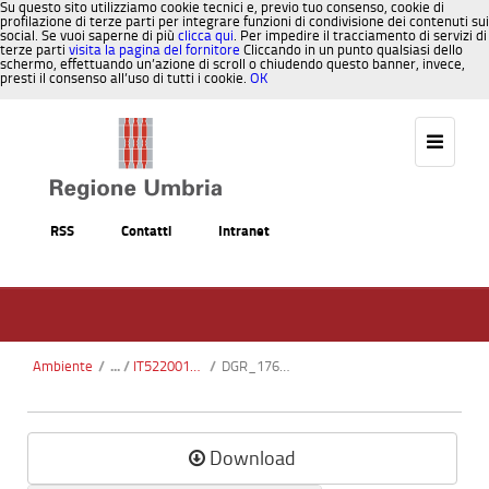
Su questo sito utilizziamo cookie tecnici e, previo tuo consenso, cookie di
profilazione di terze parti per integrare funzioni di condivisione dei contenuti sui
social. Se vuoi saperne di più
clicca qui
. Per impedire il tracciamento di servizi di
terze parti
visita la pagina del fornitore
Cliccando in un punto qualsiasi dello
schermo, effettuando un’azione di scroll o chiudendo questo banner, invece,
presti il consenso all’uso di tutti i cookie.
OK
Salta al contenuto
RSS
Contatti
Intranet
Ambiente
/
IT5220016 - Monte La Pelosa - Colle Fergiara
/
DGR_176-2013.pdf
Download