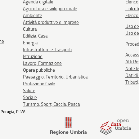
Agenda digitale
Elenco
Agricoltura e sviluppo rurale
Link uti
Ambiente
Elenco 
Attività produttive e Imprese
Uso de
Cultura
Uso de
Edilizia, Casa
one
Energia
Proced
Infrastrutture e Trasporti
Accessi
Istruzione
Atti R
Lavoro, Formazione
Note le
Opere pubbliche
Dati d
Paesaggio, Territorio, Urbanistica
Tributi
Protezione Civile
Salute
Sociale
Turismo, Sport, Caccia, Pesca
 Perugia, P.IVA