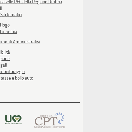
 caselle PEC della Regione Umbria
li
Siti tematici
l logo
l marchio
imenti Amministrativi
bilità
egione
gali
i monitoraggio
, tasse e bollo auto