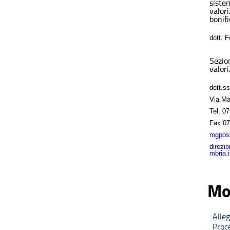
sistem
valor
bonifi
dott. 
Sezio
valori
dott.s
Via Ma
Tel.
07
Fax
07
mgposs
direzi
mbria.i
Mo
Alle
Proc