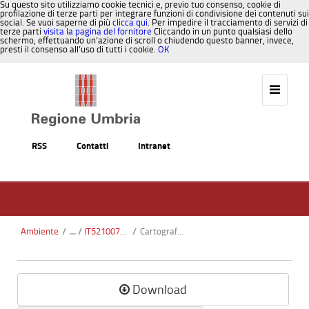
Su questo sito utilizziamo cookie tecnici e, previo tuo consenso, cookie di
profilazione di terze parti per integrare funzioni di condivisione dei contenuti sui
social. Se vuoi saperne di più
clicca qui
. Per impedire il tracciamento di servizi di
terze parti
visita la pagina del fornitore
Cliccando in un punto qualsiasi dello
schermo, effettuando un’azione di scroll o chiudendo questo banner, invece,
presti il consenso all’uso di tutti i cookie.
OK
Salta al contenuto
RSS
Contatti
Intranet
Ambiente
/
IT5210071 - Monti Sibillini
/
Cartografia habitat3.pdf
Download