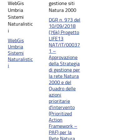
WebGis
gestione siti
Umbria
Natura 2000
Sistemi
DGR n. 973 del
Naturalistic
10/09/2018
i
(76k) Progetto
LIFE13
WebGis
NAT/IT/00037
Umbria
1 –
Sistemi
Approvazione
Naturalistic
della Strategia
i
di gestione per
la rete Natura
2000 e del
Quadro delle
azioni
prioritarie
d'intervento
(Prioritized
Action
Framework –
PAF) per la
Rete Natura