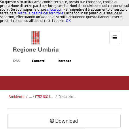
Su questo sito utilizziamo cookie tecnici e, previo tuo consenso, cookie di
profilazione di terze parti per integrare funzioni di condivisione dei contenuti sui
social. Se vuoi saperne di più
clicca qui
. Per impedire il tracciamento di servizi di
terze parti
visita la pagina del fornitore
Cliccando in un punto qualsiasi dello
schermo, effettuando un’azione di scroll o chiudendo questo banner, invece,
presti il consenso all’uso di tutti i cookie.
OK
Salta al contenuto
RSS
Contatti
Intranet
Ambiente
/
IT5210017 - Boschi di Pischiello - Torre Civitella
/
Descrizione Generale SIC IT5210017 Pischiello.pdf
Download