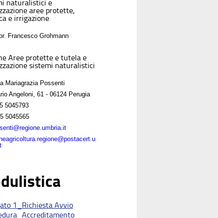
i naturalistici e
izzazione aree protette,
ca e irrigazione
For. Francesco Grohmann
ne Aree protette e tutela e
zzazione sistemi naturalistici
sa Mariagrazia Possenti
rio Angeloni, 61 - 06124 Perugia
5 5045793
5 5045565
enti@regione.umbria.it
oneagricoltura.regione@postacert.u
t
dulistica
gato 1_Richiesta Avvio
edura_Accreditamento