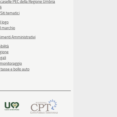
 caselle PEC della Regione Umbria
li
Siti tematici
l logo
l marchio
imenti Amministrativi
bilità
egione
gali
i monitoraggio
, tasse e bollo auto