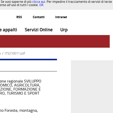
. Se vuoi saperne di più
clicca qui
. Per impedire il tracciamento di servizi di terze
so all’uso di tutti i cookie.
OK
RSS
Contatti
Intranet
e appalti
Servizi Online
Urp
o
/
IT5210011.pdf
ione regionale SVILUPPO
OMICO, AGRICOLTURA,
UZIONE, FORMAZIONE E
RO, TURISMO E SPORT
zio Foreste, montagna,