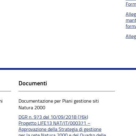
Form
Alle
mant
form
Alle
Documenti
mi
Documentazione per Piani gestione siti
Natura 2000
DGR n. 973 del 10/09/2018 (76k)
Progetto LIFE13 NAT/IT/000371 –
Approvazione della Strategia di gestione
per la rete Natura 2000 e del Quadro delle