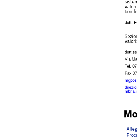
sistem
valor
bonifi
dott. 
Sezio
valori
dott.s
Via Ma
Tel.
07
Fax
07
mgposs
direzi
mbria.i
Mo
Alle
Proc