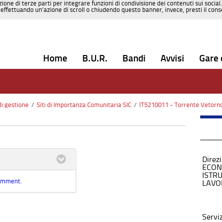
zione di terze parti per integrare funzioni di condivisione dei contenuti sui social
effettuando un’azione di scroll o chiudendo questo banner, invece, presti il consen
Home
B.U.R.
Bandi
Avvisi
Gare 
di gestione
/
Siti di Importanza Comunitaria SIC
/
IT5210011 - Torrente Vetorn
Direz
ECON
ISTR
comment.
LAVO
Servi