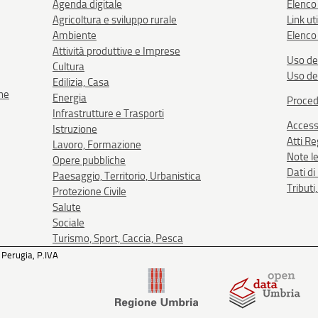
Agenda digitale
Elenco
Agricoltura e sviluppo rurale
Link uti
Ambiente
Elenco 
Attività produttive e Imprese
Uso de
Cultura
Uso de
Edilizia, Casa
one
Energia
Proced
Infrastrutture e Trasporti
Accessi
Istruzione
Atti R
Lavoro, Formazione
Note le
Opere pubbliche
Dati d
Paesaggio, Territorio, Urbanistica
Tributi
Protezione Civile
Salute
Sociale
Turismo, Sport, Caccia, Pesca
 Perugia, P.IVA