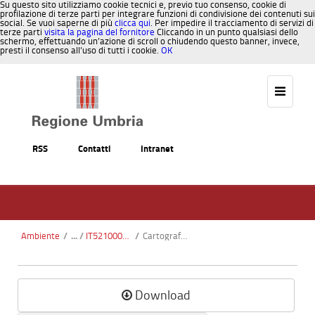
Su questo sito utilizziamo cookie tecnici e, previo tuo consenso, cookie di
profilazione di terze parti per integrare funzioni di condivisione dei contenuti sui
social. Se vuoi saperne di più
clicca qui
. Per impedire il tracciamento di servizi di
terze parti
visita la pagina del fornitore
Cliccando in un punto qualsiasi dello
schermo, effettuando un’azione di scroll o chiudendo questo banner, invece,
presti il consenso all’uso di tutti i cookie.
OK
Salta al contenuto
RSS
Contatti
Intranet
Ambiente
/
IT5210003 Fiume Tevere tra San Giustino e Pierantonio
/
Cartografia_Habitat3.pdf
Download