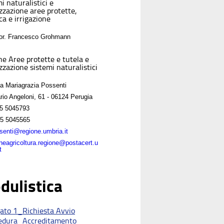
i naturalistici e
izzazione aree protette,
ca e irrigazione
For. Francesco Grohmann
ne Aree protette e tutela e
zzazione sistemi naturalistici
sa Mariagrazia Possenti
rio Angeloni, 61 - 06124 Perugia
5 5045793
5 5045565
enti@regione.umbria.it
oneagricoltura.regione@postacert.u
t
dulistica
gato 1_Richiesta Avvio
edura_Accreditamento