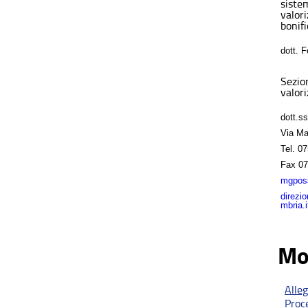
sistem
valor
bonifi
dott. 
Sezio
valori
dott.s
Via Ma
Tel.
07
Fax
07
mgposs
direzi
mbria.i
Mo
Alle
Proc