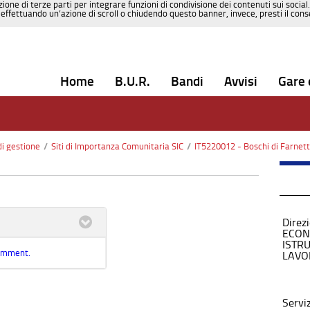
zione di terze parti per integrare funzioni di condivisione dei contenuti sui social
effettuando un’azione di scroll o chiudendo questo banner, invece, presti il consen
Home
B.U.R.
Bandi
Avvisi
Gare 
di gestione
/
Siti di Importanza Comunitaria SIC
/
IT5220012 - Boschi di Farnett
Direz
ECON
ISTR
comment.
LAVO
Servi