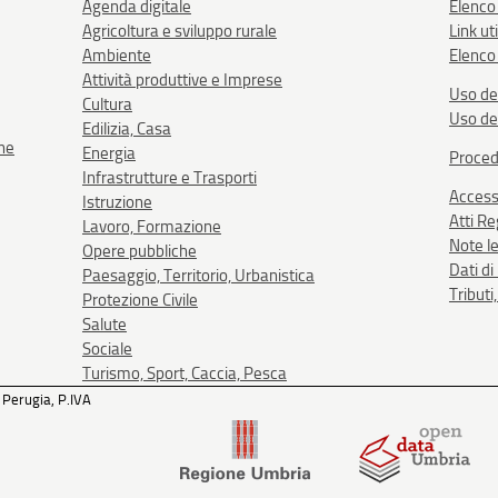
Agenda digitale
Elenco
Agricoltura e sviluppo rurale
Link uti
Ambiente
Elenco 
Attività produttive e Imprese
Uso de
Cultura
Uso de
Edilizia, Casa
one
Energia
Proced
Infrastrutture e Trasporti
Accessi
Istruzione
Atti R
Lavoro, Formazione
Note le
Opere pubbliche
Dati d
Paesaggio, Territorio, Urbanistica
Tributi
Protezione Civile
Salute
Sociale
Turismo, Sport, Caccia, Pesca
 Perugia, P.IVA