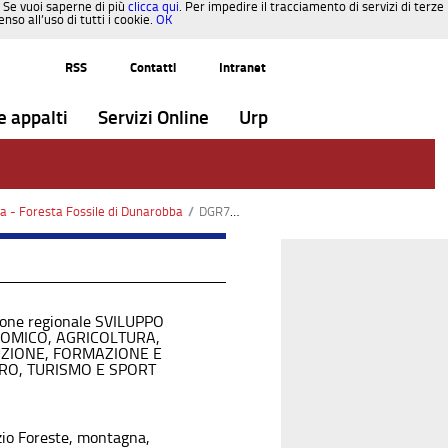
. Se vuoi saperne di più
clicca qui
. Per impedire il tracciamento di servizi di terze
so all’uso di tutti i cookie.
OK
RSS
Contatti
Intranet
e appalti
Servizi Online
Urp
a - Foresta Fossile di Dunarobba
/
DGR789-2012.pdf
ione regionale SVILUPPO
OMICO, AGRICOLTURA,
UZIONE, FORMAZIONE E
RO, TURISMO E SPORT
zio Foreste, montagna,