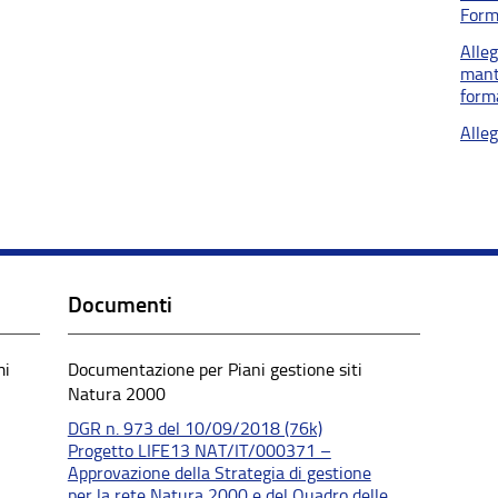
Form
Alle
mant
form
Alle
Documenti
mi
Documentazione per Piani gestione siti
Natura 2000
DGR n. 973 del 10/09/2018 (76k)
Progetto LIFE13 NAT/IT/000371 –
Approvazione della Strategia di gestione
per la rete Natura 2000 e del Quadro delle