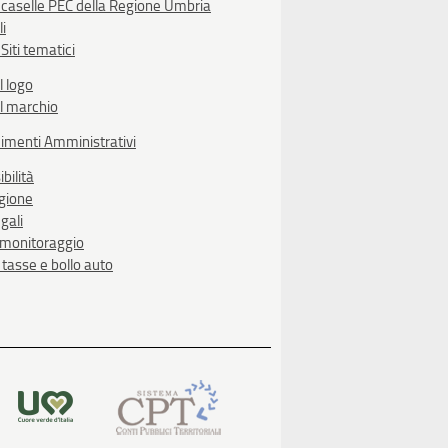
 caselle PEC della Regione Umbria
li
Siti tematici
l logo
l marchio
imenti Amministrativi
bilità
egione
gali
i monitoraggio
, tasse e bollo auto