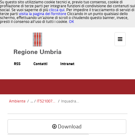
Su questo sito utilizziamo cookie tecnici e, previo tuo consenso, cookie di
profilazione di terze parti per integrare funzioni di condivisione dei contenuti sui
social. Se vuoi saperne di più
clicca qui
. Per impedire il tracciamento di servizi di
terze parti
visita la pagina del fornitore
Cliccando in un punto qualsiasi dello
schermo, effettuando un’azione di scroll o chiudendo questo banner, invece,
presti il consenso all’uso di tutti i cookie.
OK
Salta al contenuto
RSS
Contatti
Intranet
Ambiente
/
IT5210072 - Palude di Colfiorito
/
InquadramentoGeograficoAmministrativo.pdf
Download