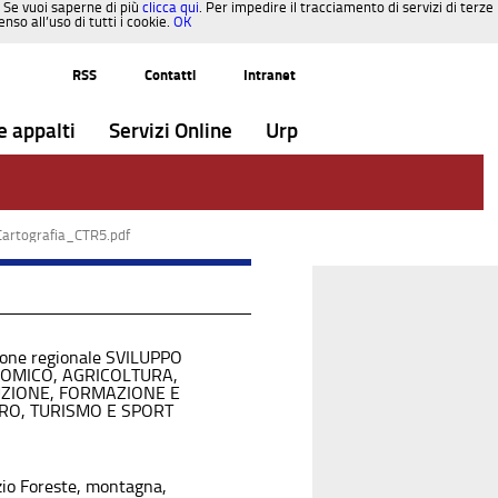
. Se vuoi saperne di più
clicca qui
. Per impedire il tracciamento di servizi di terze
so all’uso di tutti i cookie.
OK
RSS
Contatti
Intranet
e appalti
Servizi Online
Urp
Cartografia_CTR5.pdf
ione regionale SVILUPPO
OMICO, AGRICOLTURA,
UZIONE, FORMAZIONE E
RO, TURISMO E SPORT
zio Foreste, montagna,