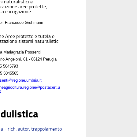
i naturalistici e
izzazione aree protette,
ca e irrigazione
For. Francesco Grohmann
ne Aree protette e tutela e
zzazione sistemi naturalistici
sa Mariagrazia Possenti
rio Angeloni, 61 - 06124 Perugia
5 5045793
5 5045565
enti@regione.umbria.it
oneagricoltura.regione@postacert.u
t
dulistica
a - rich. autor. trappolamento