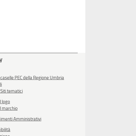
ty
 caselle PEC della Regione Umbria
li
Siti tematici
l logo
l marchio
imenti Amministrativi
bilità