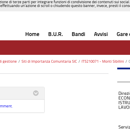
zione di terze parti per integrare funzioni di condivisione dei contenuti sui social
effettuando un’azione di scroll o chiudendo questo banner, invece, presti il consen
Home
B.U.R.
Bandi
Avvisi
Gare 
di gestione
/
Siti di Importanza Comunitaria SIC
/
IT5210071 - Monti Sibillini
/
Direz
ECON
ISTR
comment.
LAVO
Servi