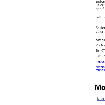
sistem
valor
bonifi
dott. 
Sezio
valori
dott.s
Via Ma
Tel.
07
Fax
07
mgposs
direzi
mbria.i
Mo
Nutri