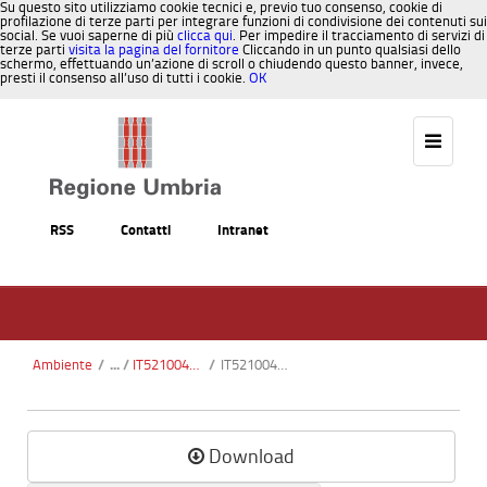
Su questo sito utilizziamo cookie tecnici e, previo tuo consenso, cookie di
profilazione di terze parti per integrare funzioni di condivisione dei contenuti sui
social. Se vuoi saperne di più
clicca qui
. Per impedire il tracciamento di servizi di
terze parti
visita la pagina del fornitore
Cliccando in un punto qualsiasi dello
schermo, effettuando un’azione di scroll o chiudendo questo banner, invece,
presti il consenso all’uso di tutti i cookie.
OK
Salta al contenuto
RSS
Contatti
Intranet
Ambiente
/
IT5210046 - Valnerina
/
IT5210046_Valnerina_ortofoto7.pdf
Download