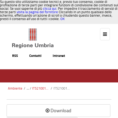
Su questo sito utilizziamo cookie tecnici e, previo tuo consenso, cookie di
profilazione di terze parti per integrare funzioni di condivisione dei contenuti sui
social. Se vuoi saperne di più
clicca qui
. Per impedire il tracciamento di servizi di
terze parti
visita la pagina del fornitore
Cliccando in un punto qualsiasi dello
schermo, effettuando un’azione di scroll o chiudendo questo banner, invece,
presti il consenso all’uso di tutti i cookie.
OK
Salta al contenuto
RSS
Contatti
Intranet
Ambiente
/
IT5210013 - Boschi del Bacino di Gubbio
/
IT5210013_Boschi del bacino di Gubbio_CTR.pdf
Download