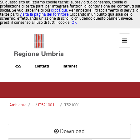
Su questo sito utilizziamo cookie tecnici e, previo tuo consenso, cookie di
profilazione di terze parti per integrare funzioni di condivisione dei contenuti sui
social. Se vuoi saperne di più
clicca qui
. Per impedire il tracciamento di servizi di
terze parti
visita la pagina del fornitore
Cliccando in un punto qualsiasi dello
schermo, effettuando un’azione di scroll o chiudendo questo banner, invece,
presti il consenso all’uso di tutti i cookie.
OK
Salta al contenuto
RSS
Contatti
Intranet
Ambiente
/
IT5210011 - Torrente Vetorno
/
IT5210011.pdf
Download