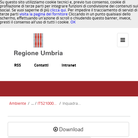
Su questo sito utilizziamo cookie tecnici e, previo tuo consenso, cookie di
profilazione di terze parti per integrare funzioni di condivisione dei contenuti sui
social. Se vuoi saperne di più
clicca qui
. Per impedire il tracciamento di servizi di
terze parti
visita la pagina del fornitore
Cliccando in un punto qualsiasi dello
schermo, effettuando un’azione di scroll o chiudendo questo banner, invece,
presti il consenso all’uso di tutti i cookie.
OK
Salta al contenuto
RSS
Contatti
Intranet
Ambiente
/
IT5210003 Fiume Tevere tra San Giustino e Pierantonio
/
InquadramentoGeograficoAmministrativo.pdf
Download