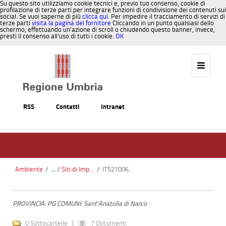
Su questo sito utilizziamo cookie tecnici e, previo tuo consenso, cookie di
profilazione di terze parti per integrare funzioni di condivisione dei contenuti sui
social. Se vuoi saperne di più
clicca qui
. Per impedire il tracciamento di servizi di
terze parti
visita la pagina del fornitore
Cliccando in un punto qualsiasi dello
schermo, effettuando un’azione di scroll o chiudendo questo banner, invece,
presti il consenso all’uso di tutti i cookie.
OK
Salta al contenuto
RSS
Contatti
Intranet
Ambiente
/
Siti di Importanza Comunitaria SIC
/
IT5210066 - Media Val Casana
PROVINCIA: PG COMUNI: Sant'Anatolia di Narco
0 Sottocartelle
7 Documenti