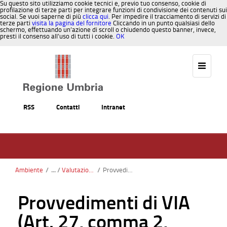
Su questo sito utilizziamo cookie tecnici e, previo tuo consenso, cookie di
profilazione di terze parti per integrare funzioni di condivisione dei contenuti sui
social. Se vuoi saperne di più
clicca qui
. Per impedire il tracciamento di servizi di
terze parti
visita la pagina del fornitore
Cliccando in un punto qualsiasi dello
schermo, effettuando un’azione di scroll o chiudendo questo banner, invece,
presti il consenso all’uso di tutti i cookie.
OK
Salta al contenuto
RSS
Contatti
Intranet
Ambiente
/
Valutazioni di impatto ambientale
/
Provvedimenti di VIA (Art. 27, comma 2, D.Lgs. 152/06 e s.m.i)
Provvedimenti di VIA
(Art. 27, comma 2,