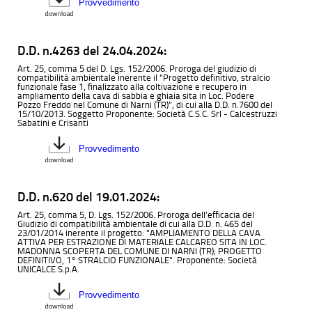
Provvedimento
D.D. n.4263 del 24.04.2024:
Art. 25, comma 5 del D. Lgs. 152/2006. Proroga del giudizio di
compatibilità ambientale inerente il "Progetto definitivo, stralcio
funzionale fase 1, finalizzato alla coltivazione e recupero in
ampliamento della cava di sabbia e ghiaia sita in Loc. Podere
Pozzo Freddo nel Comune di Narni (TR)”, di cui alla D.D. n.7600 del
15/10/2013. Soggetto Proponente: Società C.S.C. Srl - Calcestruzzi
Sabatini e Crisanti
Provvedimento
D.D. n.620 del 19.01.2024:
Art. 25, comma 5, D. Lgs. 152/2006. Proroga dell’efficacia del
Giudizio di compatibilità ambientale di cui alla D.D. n. 465 del
23/01/2014 inerente il progetto: "AMPLIAMENTO DELLA CAVA
ATTIVA PER ESTRAZIONE DI MATERIALE CALCAREO SITA IN LOC.
MADONNA SCOPERTA DEL COMUNE DI NARNI (TR); PROGETTO
DEFINITIVO, 1° STRALCIO FUNZIONALE". Proponente: Società
UNICALCE S.p.A.
Provvedimento