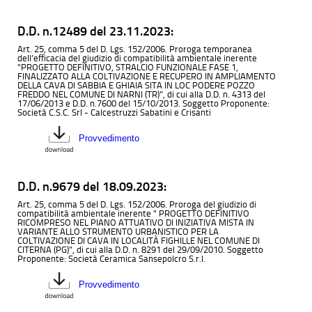
D.D. n.12489 del 23.11.2023:
Art. 25, comma 5 del D. Lgs. 152/2006. Proroga temporanea
dell’efficacia del giudizio di compatibilità ambientale inerente
"PROGETTO DEFINITIVO, STRALCIO FUNZIONALE FASE 1,
FINALIZZATO ALLA COLTIVAZIONE E RECUPERO IN AMPLIAMENTO
DELLA CAVA DI SABBIA E GHIAIA SITA IN LOC PODERE POZZO
FREDDO NEL COMUNE DI NARNI (TR)”, di cui alla D.D. n. 4313 del
17/06/2013 e D.D. n.7600 del 15/10/2013. Soggetto Proponente:
Società C.S.C. Srl - Calcestruzzi Sabatini e Crisanti
Provvedimento
D.D. n.9679 del 18.09.2023:
Art. 25, comma 5 del D. Lgs. 152/2006. Proroga del giudizio di
compatibilità ambientale inerente " PROGETTO DEFINITIVO
RICOMPRESO NEL PIANO ATTUATIVO DI INIZIATIVA MISTA IN
VARIANTE ALLO STRUMENTO URBANISTICO PER LA
COLTIVAZIONE DI CAVA IN LOCALITÀ FIGHILLE NEL COMUNE DI
CITERNA (PG)”, di cui alla D.D. n. 8291 del 29/09/2010. Soggetto
Proponente: Società Ceramica Sansepolcro S.r.l.
Provvedimento