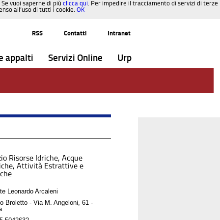
. Se vuoi saperne di più
clicca qui
. Per impedire il tracciamento di servizi di terze
so all’uso di tutti i cookie.
OK
RSS
Contatti
Intranet
e appalti
Servizi Online
Urp
zio Risorse Idriche, Acque
che, Attività Estrattive e
iche
nte Leonardo Arcaleni
o Broletto - Via M. Angeloni, 61 -
a