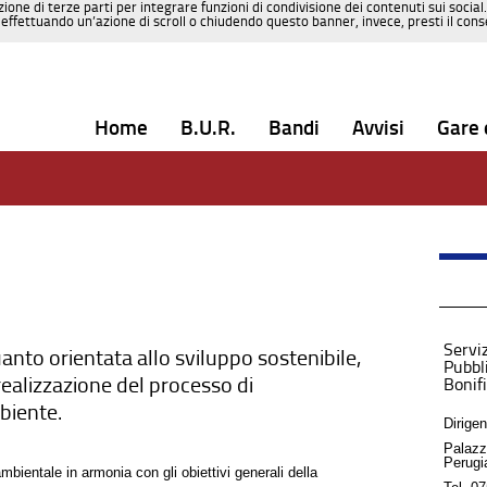
zione di terze parti per integrare funzioni di condivisione dei contenuti sui social
effettuando un’azione di scroll o chiudendo questo banner, invece, presti il consen
Home
B.U.R.
Bandi
Avvisi
Gare 
Servi
anto orientata allo sviluppo sostenibile,
Pubbli
 realizzazione del processo di
Bonif
biente.
Dirige
Palazz
Perugi
ientale in armonia con gli obiettivi generali della