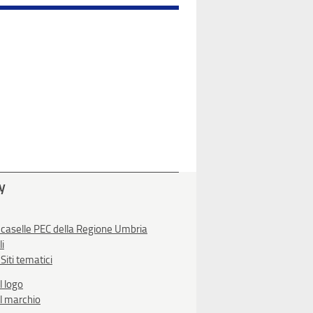
ty
 caselle PEC della Regione Umbria
li
Siti tematici
l logo
l marchio