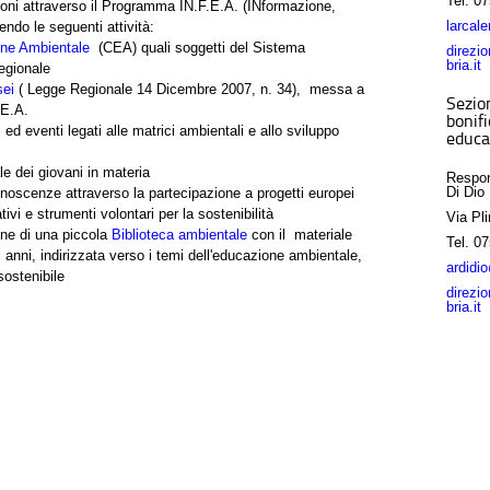
Tel.
07
oni attraverso il Programma IN.F.E.A. (INformazione,
larcal
do le seguenti attività:
one Ambientale
(CEA) quali soggetti del Sistema
direzi
bria.it
regionale
ei
( Legge Regionale 14 Dicembre 2007, n. 34), messa a
Sezio
.E.A.
bonif
ed eventi legati alle matrici ambientali e allo sviluppo
educa
e dei giovani in materia
Respon
Di Dio
noscenze attraverso la partecipazione a progetti europei
ivi e strumenti volontari per la sostenibilità
Via Pli
ne di una piccola
Biblioteca ambientale
con il materiale
Tel.
07
 anni, indirizzata verso i temi dell'educazione ambientale,
ardidi
sostenibile
direzi
bria.it