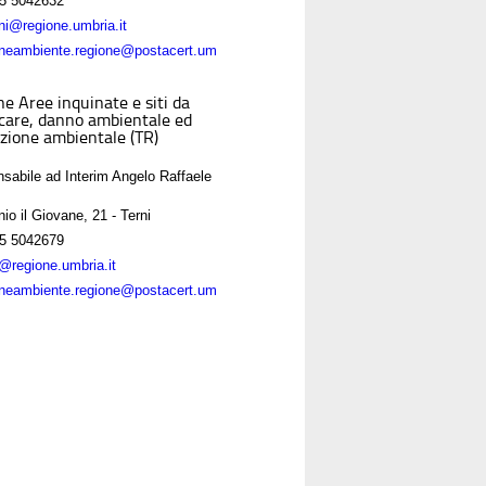
5 5042632
eni@regione.umbria.it
oneambiente.regione@postacert.um
ne Aree inquinate e siti da
icare, danno ambientale ed
zione ambientale (TR)
sabile ad Interim Angelo Raffaele
nio il Giovane, 21 - Terni
5 5042679
o@regione.umbria.it
oneambiente.regione@postacert.um